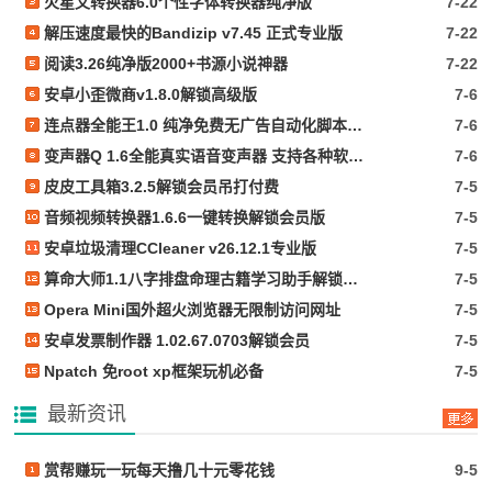
火星文转换器6.0个性字体转换器纯净版
7-22
解压速度最快的Bandizip v7.45 正式专业版
7-22
阅读3.26纯净版2000+书源小说神器
7-22
安卓小歪微商v1.8.0解锁高级版
7-6
连点器全能王1.0 纯净免费无广告自动化脚本抢票等
7-6
变声器Q 1.6全能真实语音变声器 支持各种软件游戏
7-6
皮皮工具箱3.2.5解锁会员吊打付费
7-5
音频视频转换器1.6.6一键转换解锁会员版
7-5
安卓垃圾清理CCleaner v26.12.1专业版
7-5
算命大师1.1八字排盘命理古籍学习助手解锁会员
7-5
Opera Mini国外超火浏览器无限制访问网址
7-5
安卓发票制作器 1.02.67.0703解锁会员
7-5
Npatch 免root xp框架玩机必备
7-5
最新资讯
赏帮赚玩一玩每天撸几十元零花钱
9-5