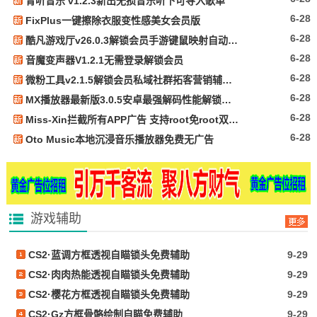
青听音乐 v1.2.3新出无损音乐听下可导入歌单
6-28
FixPlus一键擦除衣服变性感美女会员版
6-28
酷凡游戏厅v26.0.3解锁会员手游键鼠映射自动压枪
6-28
音魔变声器V1.2.1无需登录解锁会员
6-28
微粉工具v2.1.5解锁会员私域社群拓客营销辅助工具
6-28
MX播放器最新版3.0.5安卓最强解码性能解锁专业版
6-28
Miss-Xin拦截所有APP广告 支持root免root双模式
6-28
Oto Music本地沉浸音乐播放器免费无广告
游戏辅助
CS2·蓝调方框透视自瞄锁头免费辅助
9-29
CS2·肉肉热能透视自瞄锁头免费辅助
9-29
CS2·樱花方框透视自瞄锁头免费辅助
9-29
CS2·Gz方框骨骼绘制自瞄免费辅助
9-29