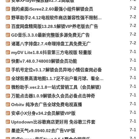
安卓XPlayer播放器v2.7.2高级版
7-2
我的桌面iScree2.2.60最强小组件解锁会员
7-2
野草助手2.4.12电视软件商店兼容性强不限制下载
7-2
百度网盘精简版13.28.5解锁VIP养老版去广告
7-2
GD音乐.3.3.0最新完整版多源免费无广告
7-2
诸葛八字排盘2.7.4命理排盘工具免费无广
7-1
myDV Lite1.8.6抖音第三方电视版 轻量版
7-1
快影v7.48.0.748003解锁会员功能
7-1
手机号定位v3.1.7解锁会员异地小情侣查岗必备
7-1
全球街景高清地图1.1.7足不出户看月球、看全国解锁VIP
7-1
微粉助手.ver.2.1.8一站式营销工具（会员解锁）
7-1
万能点击器1.0.9解锁永久会员必备点击神奇
7-1
Orbitv 纯净去广告全球免费电视直播
7-1
安卓小X分身v34.2会员解锁VIP版
7-1
Uptodown比谷歌商店更好用 免谷歌三件套
7-1
墨迹天气v9.0940.02去广告VIP版
7-1