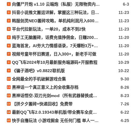
向僵尸开炮 v1.10 云端炮（私服）无限物资内置作弊
6-3
抖音小说推文搬运详解，掌握这三种玩法，日入多张不是问题
11-23
韩服剑灵NEO搬砖攻略，单机纯利润月入6000+ 可矩阵操作，简单好上手
11-23
平台代拉新玩法，一单20，成本不到2快
11-23
纯手工无脑搬砖，话费充值挣佣金，日赚200+长期稳定
11-20
蓝海首发，AI夯大力情感语录，7天爆粉3万+，变现思路和制作全流程拆解
11-20
视频号童年怀旧赛道，日入300+，新老手可做
11-20
QQ飞车2024年10月最新服务端源码+开服教程
10-29
《骗子酒吧》v0.8822联机版
10-22
全网最全的手机破解游戏合集
9-30
黑神话一个真正意义上的全收集存档
8-26
黑神话悟空-双刃光剑mod（所有武器替换成光剑）
8-23
【拼夕夕搬砖+快递回收】免费带
7-26
最新QQ飞车2.0.19343单机版/带全赛车全皮肤+GM指令+所有功能完好无损/看必看文本
6-22
快手自撸玩法 小游戏掘金 无任何门槛 单人一天400-600
4-25