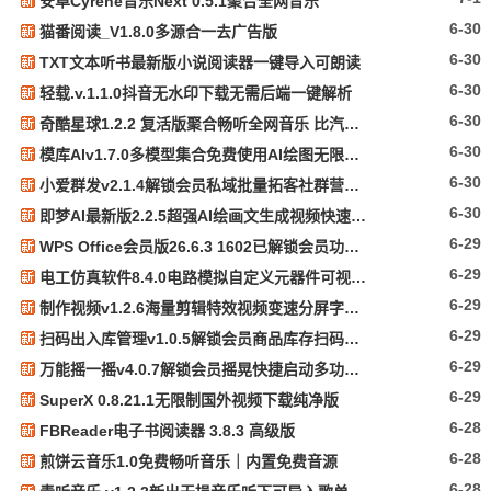
安卓Cyrene音乐Next 0.5.1聚合全网音乐
6-30
猫番阅读_V1.8.0多源合一去广告版
6-30
TXT文本听书最新版小说阅读器一键导入可朗读
6-30
轻载.v.1.1.0抖音无水印下载无需后端一键解析
6-30
奇酷星球1.2.2 复活版聚合畅听全网音乐 比汽水音乐更好用
6-30
模库AIv1.7.0多模型集合免费使用AI绘图无限生成
6-30
小爱群发v2.1.4解锁会员私域批量拓客社群营销工具
6-30
即梦AI最新版2.2.5超强AI绘画文生成视频快速变现
6-29
WPS Office会员版26.6.3 1602已解锁会员功能最强办公
6-29
电工仿真软件8.4.0电路模拟自定义元器件可视化编辑
6-29
制作视频v1.2.6海量剪辑特效视频变速分屏字幕制作
6-29
扫码出入库管理v1.0.5解锁会员商品库存扫码登记工具
6-29
万能摇一摇v4.0.7解锁会员摇晃快捷启动多功能助手
6-29
SuperX 0.8.21.1无限制国外视频下载纯净版
6-28
FBReader电子书阅读器 3.8.3 高级版
6-28
煎饼云音乐1.0免费畅听音乐｜内置免费音源
6-28