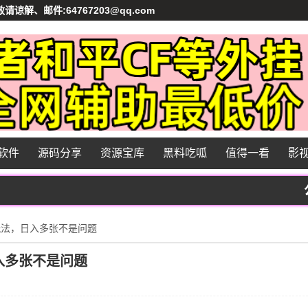
、邮件:64767203@qq.com
软件
源码分享
资源宝库
黑料吃呱
值得一看
影
公告
玩法，日入多张不是问题
入多张不是问题