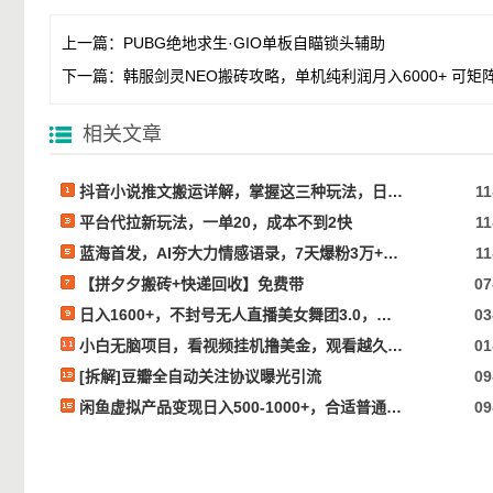
上一篇：
PUBG绝地求生·GIO单板自瞄锁头辅助
下一篇：
韩服剑灵NEO搬砖攻略，单机纯利润月入6000+ 可
相关文章
抖音小说推文搬运详解，掌握这三种玩法，日入多张不是问题
11
平台代拉新玩法，一单20，成本不到2快
11
蓝海首发，AI夯大力情感语录，7天爆粉3万+，变现思路和制作全流程拆解
11
【拼夕夕搬砖+快递回收】免费带
07
日入1600+，不封号无人直播美女舞团3.0，无脑操作多重防非操作，个人工作制皆可操作【揭秘】
03
小白无脑项目，看视频挂机撸美金，观看越久收益越高
01
[拆解]豆瓣全自动关注协议曝光引流
09
闲鱼虚拟产品变现日入500-1000+，合适普通人的小众赛道【揭秘】
09