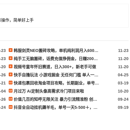
矩阵操作，简单好上手
-23
韩服剑灵NEO搬砖攻略，单机纯利润月入6000+ 可矩阵操作，简单好上手
11-23
-23
纯手工无脑搬砖，话费充值挣佣金，日赚200+长期稳定
11-20
-20
视频号童年怀旧赛道，日入300+，新老手可做
11-20
-26
快手自撸玩法 小游戏掘金 无任何门槛 单人一天400-600
04-25
-21
快递包裹回收淘金项目攻略，长期副业，单号保底30-50+可放大
03-19
-04
月过万 Ai定制头像高需求冷门项目来啦
10-20
-26
价值几百的知呼无限关注 暴力引流精准粉 创业粉揭秘!
09-24
-24
抖音全自动挂机薅羊毛，单号一天5-500＋，纯躺赚不用任何操作
09-19