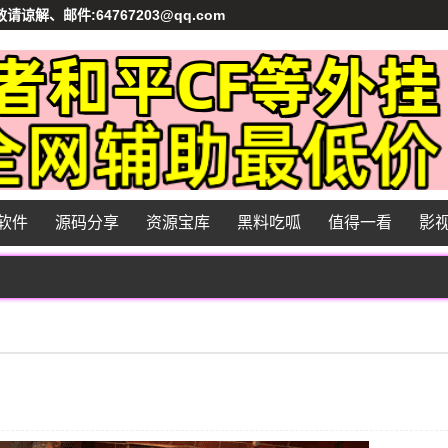
、邮件:64767203@qq.com
软件
源码分享
资源宝库
黑料吃呱
值得一看
影