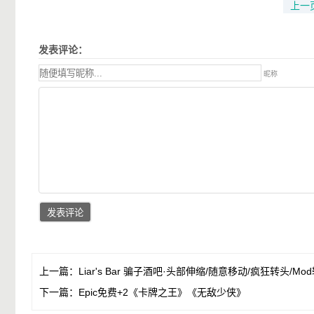
上一
发表评论：
昵称
上一篇：
Liar's Bar 骗子酒吧·头部伸缩/随意移动/疯狂转头/Mo
下一篇：
Epic免费+2《卡牌之王》《无敌少侠》