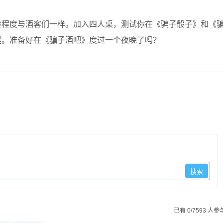
险程度与酒客们一样。加入四人桌，测试你在《骗子骰子》和《
键。准备好在《骗子酒吧》度过一个夜晚了吗？
已有 0/7593 人参