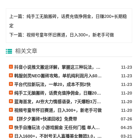
上一篇：
纯手工无脑搬砖，话费充值挣佣金，日赚200+长期稳
定
下一篇：
视频号童年怀旧赛道，日入300+，新老手可做
相关文章
抖音小说推文搬运详解，掌握这三种玩法，日入多张不是问题
11-23
韩服剑灵NEO搬砖攻略，单机纯利润月入6000+ 可矩阵操作，简单好上手
11-23
平台代拉新玩法，一单20，成本不到2快
11-23
纯手工无脑搬砖，话费充值挣佣金，日赚200+长期稳定
11-20
蓝海首发，AI夯大力情感语录，7天爆粉3万+，变现思路和制作全流程拆解
11-20
视频号童年怀旧赛道，日入300+，新老手可做
11-20
【拼夕夕搬砖+快递回收】免费带
07-26
快手自撸玩法 小游戏掘金 无任何门槛 单人一天400-600
04-25
日入1600+，不封号无人直播美女舞团3.0，无脑操作多重防非操作，个人工作制皆可操作【揭秘】
03-21