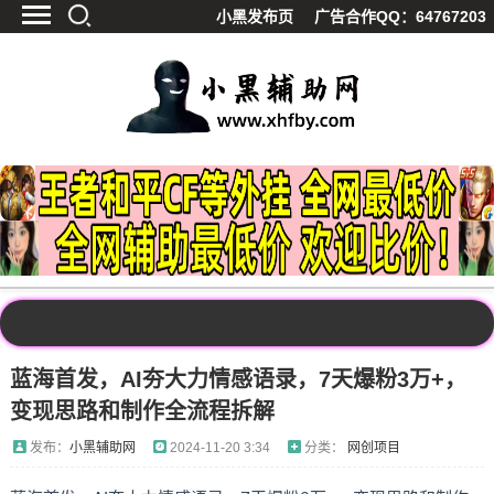
小黑发布页
广告合作QQ：64767203
首页
最新资讯
技术教程
游戏辅助
精品软件
源码分享
资源宝库
黑料吃呱
值得一看
蓝海首发，AI夯大力情感语录，7天爆粉3万+，
影视解析
变现思路和制作全流程拆解
站内公告
发布：
小黑辅助网
2024-11-20 3:34
分类：
网创项目