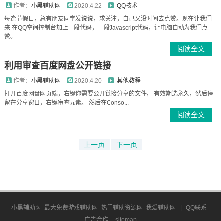
作者：
小黑辅助网
2020.4.22
QQ技术
每逢节假日，总有朋友同学发说说，求关注，自己又没时间去点赞。现在让我们
来 在QQ空间控制台加上一段代码，一段Javascript代码，让电脑自动为我们点
赞。 ...
阅读全文
利用审查百度网盘公开链接
作者：
小黑辅助网
2020.4.20
其他教程
打开百度网盘网页端，右键你需要公开链接分享的文件， 有效期选永久，然后停
留在分享窗口，右键审查元素。 然后在Conso...
阅读全文
上一页
下一页
小黑辅助网_最大免费游戏辅助网_热门辅助资源网_我爱辅助网
|
QQ联系
广告合作
sitemap