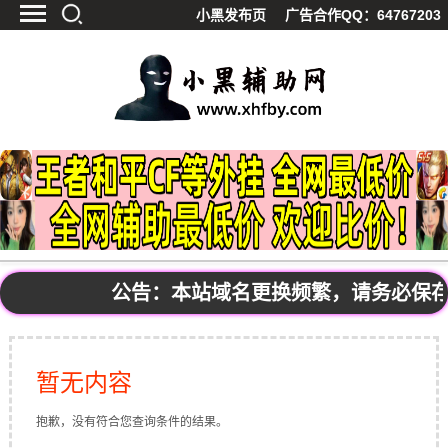
小黑发布页
广告合作QQ：64767203
首页
最新资讯
技术教程
游戏辅助
精品软件
源码分享
资源宝库
黑料吃呱
公告：本站域名更换频繁，请务必保存地址
值得一看
影视解析
站内公告
暂无内容
抱歉，没有符合您查询条件的结果。