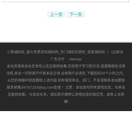
上一页
下一页
小黑辅助网_最大免费游戏辅助网_热门辅助资源网_我爱辅助网
|
QQ联系
广告合作
sitemap
本站资源来自会员发布以及互联网收集,仅供用于学习和交流,请遵循相关法律
法规,本站一切资源不代表本站立场,全体用户必须在 下载后的24个小时之内，
从您的电脑中彻底删除上述内容.如有侵权争议、后门、不妥请联系本站删除
联系邮箱:64767203@qq.com处理 ！注意：本站发布所有游戏信息，均来自
互联网收集，与本站无关。请玩家仔细辨认游戏信息的真实性，避免上当受
骗!