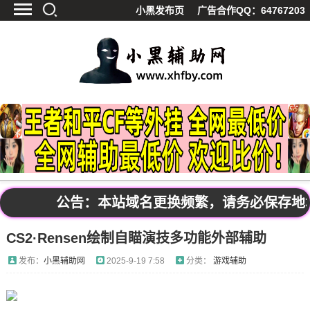
小黑发布页
广告合作QQ：64767203
首页
最新资讯
技术教程
游戏辅助
精品软件
源码分享
资源宝库
黑料吃呱
公告：本站域名更换频繁，请务必保存地址发布
值得一看
CS2·Rensen绘制自瞄演技多功能外部辅助
影视解析
站内公告
发布：
小黑辅助网
2025-9-19 7:58
分类：
游戏辅助