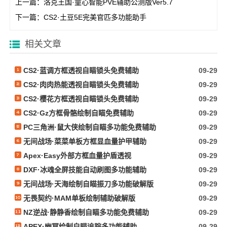
上一篇：
洛克王国·童心智能PVE辅助公测版Ver5.7
下一篇：
CS2·土豆5E完美官匹多功能助手
相关文章
CS2·蓝调方框透视自瞄锁头免费辅助
09-29
CS2·肉肉热能透视自瞄锁头免费辅助
09-29
CS2·樱花方框透视自瞄锁头免费辅助
09-29
CS2·Gz方框骨骼绘制自瞄免费辅助
09-29
PC三角洲·鼠大侠绘制自瞄多功能免费辅助
09-29
无间战场·菜菜单板方框显血量护甲辅助
09-29
Apex·Easy外部方框血量护盾透视
09-29
DXF·冰魂全屏技能自动刷图多功能辅助
09-29
无间战场·天海绘制自瞄振刀多功能破解版
09-29
无畏契约·MAM单板绘制辅助破解版
09-29
NZ逆战·静静香绘制自瞄多功能免费辅助
09-29
APEX·幽冥绘制自瞄追踪多功能辅助
09-29