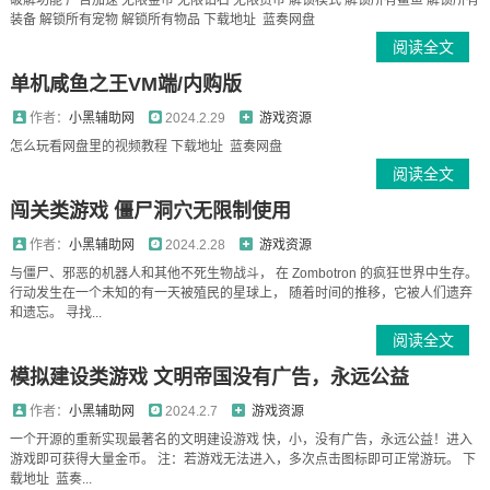
破解功能 广告加速 无限金币 无限钻石 无限货币 解锁模式 解锁所有鲨鱼 解锁所有
装备 解锁所有宠物 解锁所有物品 下载地址 蓝奏网盘
阅读全文
单机咸鱼之王VM端/内购版
作者：
小黑辅助网
2024.2.29
游戏资源
怎么玩看网盘里的视频教程 下载地址 蓝奏网盘
阅读全文
闯关类游戏 僵尸洞穴无限制使用
作者：
小黑辅助网
2024.2.28
游戏资源
与僵尸、邪恶的机器人和其他不死生物战斗， 在 Zombotron 的疯狂世界中生存。
行动发生在一个未知的有一天被殖民的星球上， 随着时间的推移，它被人们遗弃
和遗忘。 寻找...
阅读全文
模拟建设类游戏 文明帝国没有广告，永远公益
作者：
小黑辅助网
2024.2.7
游戏资源
一个开源的重新实现最著名的文明建设游戏 快，小，没有广告，永远公益！进入
游戏即可获得大量金币。 注：若游戏无法进入，多次点击图标即可正常游玩。 下
载地址 蓝奏...