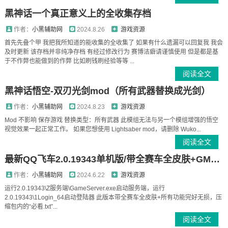
黑神话一个真正意义上的全收集存档
作者：
小黑辅助网
2024.8.26
游戏资源
首先先叠个甲 我把我所知道的能收集的全收集了 如果有什么遗漏可以回复我 我会
及时更新 该存档并非纯净存档 有经过修改行为 赛博洁癖请谨慎使用 但是都是基
于不作弊也能做到的作弊 比如刷钱刷经验等等 ...
阅读全文
黑神话悟空-双刃光剑mod（所有武器替换成光剑）
作者：
小黑辅助网
2024.8.23
游戏资源
Mod 不影响 保存游戏 替换类型：所有武器 此模组无法与另一个模组增强的悟空
视觉效果一起正常工作。 如果您想使用 Lightsaber mod，请删除 Wuko...
阅读全文
最新QQ飞车2.0.19343单机版/带全赛车全皮肤+GM指令+所有功能完好无损/看必看文本
作者：
小黑辅助网
2024.6.22
游戏资源
运行2.0.19343\Z服务端\GameServer.exe启动服务端，运行
2.0.19343\1Login_64启动登陆器 此版本带全赛车全皮肤+所有功能完好无损，压
缩包内的“必看.txt”...
阅读全文