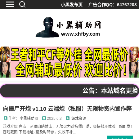
小黑发布页
广告合作QQ：64767203
首页
最新资讯
技术教程
游戏辅助
精品软件
源码分享
资源宝库
黑料吃呱
公告：本站域名更换频繁，
值得一看
影视解析
向僵尸开炮 v1.10 云端炮（私服）无限物资内置作弊
站内公告
作者：
小黑辅助网
2025.6.3
游戏资源
游戏介绍 亮点：刺激肉鸽射击，无限火力对抗僵尸潮，爽快战斗体验一触即发！
游戏截图 下载地址 (请及时转存，失效不补...