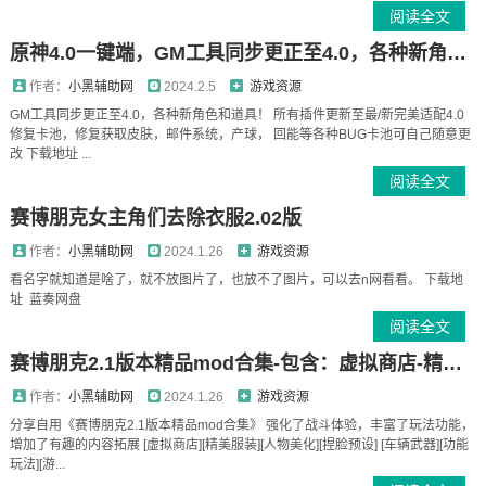
阅读全文
原神4.0一键端，GM工具同步更正至4.0，各种新角色和道具！
作者：
小黑辅助网
2024.2.5
游戏资源
GM工具同步更正至4.0，各种新角色和道具！ 所有插件更新至最/新完美适配4.0
修复卡池，修复获取皮肤，邮件系统，产球， 回能等各种BUG卡池可自己随意更
改 下载地址 ...
阅读全文
赛博朋克女主角们去除衣服2.02版
作者：
小黑辅助网
2024.1.26
游戏资源
看名字就知道是啥了，就不放图片了，也放不了图片，可以去n网看看。 下载地
址 蓝奏网盘
阅读全文
赛博朋克2.1版本精品mod合集-包含：虚拟商店-精美服装-外观美化-功能玩法-车辆-游...
作者：
小黑辅助网
2024.1.26
游戏资源
分享自用《赛博朋克2.1版本精品mod合集》 强化了战斗体验，丰富了玩法功能，
增加了有趣的内容拓展 [虚拟商店][精美服装][人物美化][捏脸预设] [车辆武器][功能
玩法][游...