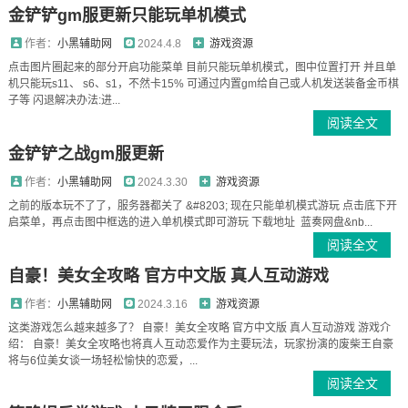
金铲铲gm服更新只能玩单机模式
作者：
小黑辅助网
2024.4.8
游戏资源
点击图片圈起来的部分开启功能菜单 目前只能玩单机模式，图中位置打开 并且单
机只能玩s11、 s6、s1，不然卡15% 可通过内置gm给自己或人机发送装备金币棋
子等 闪退解决办法:进...
阅读全文
金铲铲之战gm服更新
作者：
小黑辅助网
2024.3.30
游戏资源
之前的版本玩不了了，服务器都关了 &#8203; 现在只能单机模式游玩 点击底下开
启菜单，再点击图中框选的进入单机模式即可游玩 下载地址 蓝奏网盘&nb...
阅读全文
自豪！美女全攻略 官方中文版 真人互动游戏
作者：
小黑辅助网
2024.3.16
游戏资源
这类游戏怎么越来越多了？ 自豪！美女全攻略 官方中文版 真人互动游戏 游戏介
绍： 自豪！美女全攻略也将真人互动恋爱作为主要玩法，玩家扮演的废柴王自豪
将与6位美女谈一场轻松愉快的恋爱，...
阅读全文