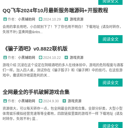
阅读全文
QQ飞车2024年10月最新服务端源码+开服教程
作者：
小黑辅助网
2024.10.29
游戏资源
会用的拿去用吧，小白就别下了！下了你也用不明白！ 下载地址 (请及时转存，
失效不补) 蓝奏网盘&nbs...
阅读全文
《骗子酒吧》v0.8822联机版
作者：
小黑辅助网
2024.10.22
游戏资源
游戏介绍 沉浸在这个设定在阴暗酒吧的多人在线体验中，游戏的危险程度与酒客
们一样。加入四人桌，测试你在《骗子骰子》和《骗子牌》中的技巧，在这些游
戏中，撒谎和诈唬是胜利的关...
阅读全文
全网最全的手机破解游戏合集
作者：
小黑辅助网
2024.9.30
游戏资源
资源很大，可以每天转存一点，包全网最全的游戏合集，全部分好类，大型小型
体育娱乐模拟经营竞速等等全都有，四款链接里面的游戏不一样 下载地址 (请及
时转存，失效不补) 蓝...
阅读全文