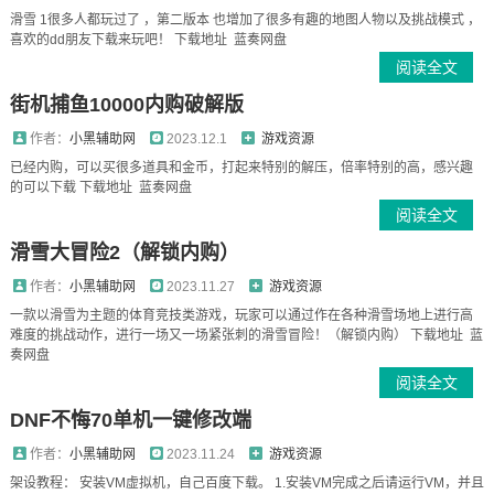
滑雪 1很多人都玩过了 ，第二版本 也增加了很多有趣的地图人物以及挑战模式 ，
喜欢的dd朋友下载来玩吧！ 下载地址 蓝奏网盘
阅读全文
街机捕鱼10000内购破解版
作者：
小黑辅助网
2023.12.1
游戏资源
已经内购，可以买很多道具和金币，打起来特别的解压，倍率特别的高，感兴趣
的可以下载 下载地址 蓝奏网盘
阅读全文
滑雪大冒险2（解锁内购）
作者：
小黑辅助网
2023.11.27
游戏资源
一款以滑雪为主题的体育竞技类游戏，玩家可以通过作在各种滑雪场地上进行高
难度的挑战动作，进行一场又一场紧张刺的滑雪冒险！（解锁内购） 下载地址 蓝
奏网盘
阅读全文
DNF不悔70单机一键修改端
作者：
小黑辅助网
2023.11.24
游戏资源
架设教程： 安装VM虚拟机，自己百度下载。 1.安装VM完成之后请运行VM，并且