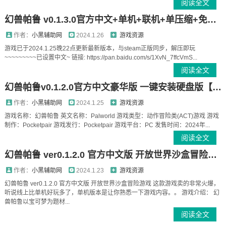
阅读全文
幻兽帕鲁 v0.1.3.0官方中文+单机+联机+单压缩+免安装+解压即玩
作者：
小黑辅助网
2024.1.26
游戏资源
游戏已于2024.1.25晚22点更新最新版本，与steam正版同步，解压即玩
~~~~~~~~~已设置中文~ 链接: https://pan.baidu.com/s/1XvN_7ffcVmS...
阅读全文
幻兽帕鲁v0.1.2.0官方中文豪华版 一键安装硬盘版【百度/天翼】
作者：
小黑辅助网
2024.1.25
游戏资源
游戏名称：幻兽帕鲁 英文名称：Palworld 游戏类型：动作冒险类(ACT)游戏 游戏
制作：Pocketpair 游戏发行：Pocketpair 游戏平台：PC 发售时间：2024年...
阅读全文
幻兽帕鲁 ver0.1.2.0 官方中文版 开放世界沙盒冒险游戏 24G
作者：
小黑辅助网
2024.1.23
游戏资源
幻兽帕鲁 ver0.1.2.0 官方中文版 开放世界沙盒冒险游戏 这款游戏卖的非常火爆，
听说线上比单机好玩多了，单机版本是让你熟悉一下游戏内容。。 游戏介绍： 幻
兽帕鲁以宝可梦为题材...
阅读全文