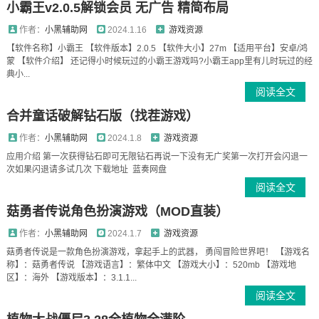
小霸王v2.0.5解锁会员 无广告 精简布局
作者：
小黑辅助网
2024.1.16
游戏资源
【软件名称】小霸王 【软件版本】2.0.5 【软件大小】27m 【适用平台】安卓/鸿
蒙 【软件介绍】 还记得小时候玩过的小霸王游戏吗?小霸王app里有儿时玩过的经
典小...
阅读全文
合并童话破解钻石版（找茬游戏）
作者：
小黑辅助网
2024.1.8
游戏资源
应用介绍 第一次获得钻石即可无限钻石再说一下没有无广奖第一次打开会闪退一
次如果闪退请多试几次 下载地址 蓝奏网盘
阅读全文
菇勇者传说角色扮演游戏（MOD直装）
作者：
小黑辅助网
2024.1.7
游戏资源
菇勇者传说是一款角色扮演游戏，拿起手上的武器， 勇闯冒险世界吧！ 【游戏名
称】：菇勇者传说 【游戏语言】：繁体中文 【游戏大小】：520mb 【游戏地
区】：海外 【游戏版本】：3.1.1...
阅读全文