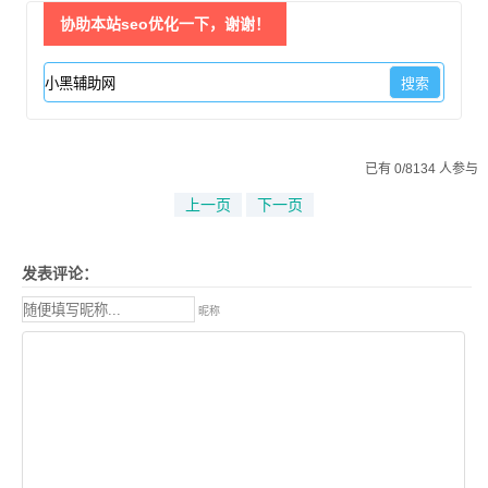
协助本站seo优化一下，谢谢！
已有 0/8134 人参与
上一页
下一页
发表评论：
昵称