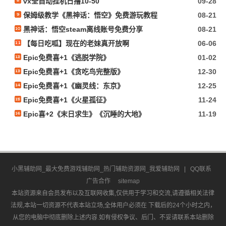
vx全自动挂机日撸10-50
09-28
保姆级教学《黑神话：悟空》免费游玩教程
08-21
黑神话：悟空steam离线账号免费分享
08-21
【每日吃呱】现在的老妹真开放啊
06-06
Epic免费喜+1《逃脱学院》
01-02
Epic免费喜+1《贪吃鸟完整版》
12-30
Epic免费喜+1《幽灵线：东京》
12-25
Epic免费喜+1《火星孤征》
11-24
Epic喜+2《末日求生》《沉睡的大地》
11-19
小黑辅助网_最大免费游戏辅助网_热门辅助资源网_我爱辅助网
|
QQ联系
广告合作
sitemap
本站资源来自会员发布以及互联网收集,仅供用于学习和交流,请遵循相关法律
法规,本站一切资源不代表本站立场,全体用户必须在 下载后的24个小时之内，
从您的电脑中彻底删除上述内容.如有侵权争议、后门、不妥请联系本站删除