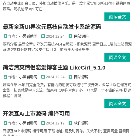
点自动生成对白目录，外加自动播放音乐。是一款非常实用风格且很不错的网页
源码。随机语录 api 可在...
阅读全文
最新全新UI异次元荔枝自动发卡系统源码
作者：
小黑辅助网
2024.12.24
网站源码
源码介绍 最新全新UI异次元荔枝V4.4自动发卡系统源码 更新日志 1增加主站货源
系统 2支持分站自定义支付接口 3目前插件大部分免费...
阅读全文
简洁清爽情侣恋爱博客主题 LikeGirl_5.1.0
作者：
小黑辅助网
2024.12.24
网站源码
源码介绍 本项目完全免费，有能力的朋友可以进行二次开发，但禁止以任何方式
出售，初衷就是学习交流，如果可以哄你对象开心，那也是一个不错的选择 搭建
教程 1.源码...
阅读全文
开源瓦Ai上市源码 编译可用
作者：
小黑辅助网
2024.12.19
软件源码
开源瓦Ai上市源码 编译可用 下载地址 (请及时转存，失效不补) 蓝奏网盘 蓝奏网