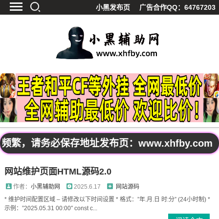
小黑发布页
广告合作QQ：64767203
首页
最新资讯
技术教程
游戏辅助
精品软件
源码分享
资源宝库
黑料吃呱
，请务必保存地址发布页：www.xhfby.com 
值得一看
影视解析
网站维护页面HTML源码2.0
站内公告
作者：
小黑辅助网
2025.6.17
网站源码
* 维护时间配置区域 – 请修改以下时间设置 * 格式：”年.月.日 时:分” (24小时制) *
示例：”2025.05.31 00:00″ const c...