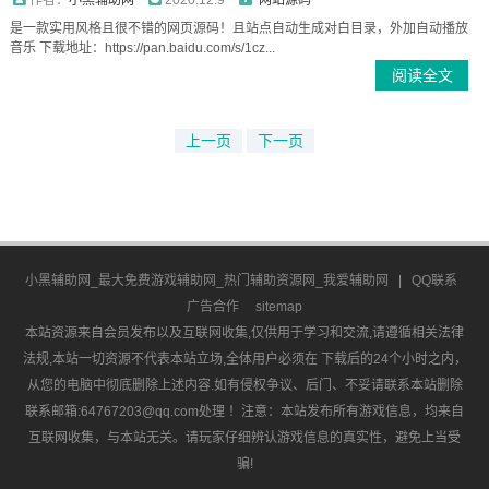
作者：
小黑辅助网
2020.12.9
网站源码
是一款实用风格且很不错的网页源码！且站点自动生成对白目录，外加自动播放
音乐 下载地址：https://pan.baidu.com/s/1cz...
阅读全文
上一页
下一页
小黑辅助网_最大免费游戏辅助网_热门辅助资源网_我爱辅助网
|
QQ联系
广告合作
sitemap
本站资源来自会员发布以及互联网收集,仅供用于学习和交流,请遵循相关法律
法规,本站一切资源不代表本站立场,全体用户必须在 下载后的24个小时之内，
从您的电脑中彻底删除上述内容.如有侵权争议、后门、不妥请联系本站删除
联系邮箱:64767203@qq.com处理 ！注意：本站发布所有游戏信息，均来自
互联网收集，与本站无关。请玩家仔细辨认游戏信息的真实性，避免上当受
骗!