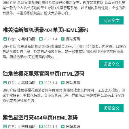
源码介绍 总裁导航系统时隔好几年现已经重新发布，现在是重构版 总裁导航系统
是一款为个人站长打造的专业导航+文章管理系统，以卓越的系统性能，个性的后
台操作，丰富的系统功能，解决大多数小白...
阅读全文
唯美清新随机语录404单页HEML源码
作者：
小黑辅助网
2025.1.4
网站源码
源码介绍 唯美清新随机语录404页面单页源码，可用于404单页，内容页，且站点
自动生成对白目录，外加自动播放音乐。是一款非常实用风格且很不错的网页源
码。随机语录api可在源码内修改。...
阅读全文
独角兽樱花飘落官网单页HTML源码
作者：
小黑辅助网
2025.1.4
网站源码
源码介绍 独角兽樱花飘落官网单页源码 直接修改主文件即可，无加密无授权，测
试非常好看，有樱花特效，自带背景音乐等，界面简洁 搭建教程 1.源码上传至虚
拟机或者服务器 2.绑...
阅读全文
紫色星空月亮404单页HEML源码
作者：
小黑辅助网
2025.1.4
网站源码