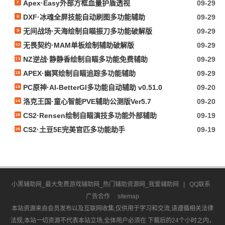
Apex·Easy外部方框血量护盾透视
09-29
DXF·冰魂全屏技能自动刷图多功能辅助
09-29
无间战场·天海绘制自瞄振刀多功能破解版
09-29
无畏契约·MAM单板绘制辅助破解版
09-29
NZ逆战·静静香绘制自瞄多功能免费辅助
09-29
APEX·幽冥绘制自瞄追踪多功能辅助
09-29
PC原神·AI-BetterGI多功能自动辅助 v0.51.0
09-20
洛克王国·童心智能PVE辅助公测版Ver5.7
09-20
CS2·Rensen绘制自瞄演技多功能外部辅助
09-19
CS2·土豆5E完美官匹多功能助手
09-19
小黑辅助网_最大免费游戏辅助网_热门辅助资源网_我爱辅助网
|
QQ联系
广告合作
sitemap
本站资源来自会员发布以及互联网收集,仅供用于学习和交流,请遵循相关法律
法规,本站一切资源不代表本站立场,全体用户必须在 下载后的24个小时之内，