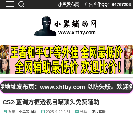
小黑发布页
广告合作QQ：64767203
首页
最新资讯
技术教程
游戏辅助
精品软件
源码分享
资源宝库
黑料吃呱
址发布页：www.xhfby.com 以防失联。欢
值得一看
CS2·蓝调方框透视自瞄锁头免费辅助
影视解析
站内公告
发布：
小黑辅助网
2025-9-29 8:51
分类：
游戏辅助