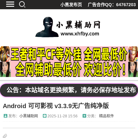
小黑发布页
广告合作QQ：64767203
首页
最新资讯
技术教程
游戏辅助
精品软件
源码分享
资源宝库
黑料吃呱
公告：本站域名更换频繁，请务必保存地址发布页：w
值得一看
Android 可可影视 v3.3.9无广告纯净版
影视解析
站内公告
发布：
小黑辅助网
2025-11-28 15:56
分类：
精品软件