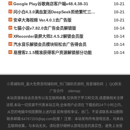
Google Play谷歌商店客户端v48.4.38-31
10-21
问小白4.3.0满血复活DeepSeek拒绝繁忙三端通用
10-21
安卓大海视频 Ver.4.0.1去广告版
10-21
七猫小说v7.82.0去广告会员解锁版
10-14
XRecorder录屏大师2.4.5.2解锁会员版
10-14
汽水音乐解锁会员模块轻松去广告得会员
10-14
易搜客2.1.5精准获得客户资源解锁部分功能
10-14
小黑辅助网_最大免费游戏辅助网_热门辅助资源网_我爱辅助网
|
QQ联系
广告合作
sitemap
本站资源来自会员发布以及互联网收集,仅供用于学习和交流,请遵循相关法律
法规,本站一切资源不代表本站立场,全体用户必须在 下载后的24个小时之内，
从您的电脑中彻底删除上述内容.如有侵权争议、后门、不妥请联系本站删除
联系邮箱:64767203@qq.com处理 ！注意：本站发布所有游戏信息，均来自
互联网收集，与本站无关。请玩家仔细辨认游戏信息的真实性，避免上当受