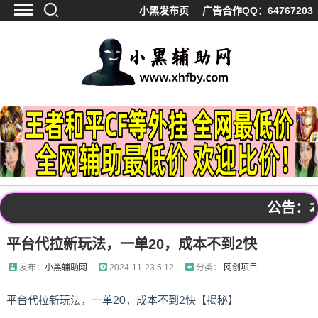
小黑发布页
广告合作QQ：64767203
首页
最新资讯
技术教程
游戏辅助
精品软件
源码分享
资源宝库
黑料吃呱
公告：本
值得一看
平台代拉新玩法，一单20，成本不到2快
影视解析
站内公告
发布：
小黑辅助网
2024-11-23 5:12
分类：
网创项目
平台代拉新玩法，一单20，成本不到2快【揭秘】