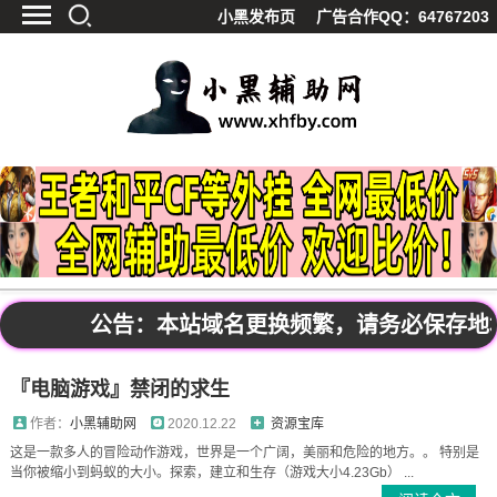
小黑发布页
广告合作QQ：64767203
首页
最新资讯
技术教程
游戏辅助
精品软件
源码分享
资源宝库
黑料吃呱
公告：本站域名更换频繁，请务必保存地址发布
值得一看
影视解析
『电脑游戏』禁闭的求生
站内公告
作者：
小黑辅助网
2020.12.22
资源宝库
这是一款多人的冒险动作游戏，世界是一个广阔，美丽和危险的地方。。 特别是
当你被缩小到蚂蚁的大小。探索，建立和生存（游戏大小4.23Gb） ...