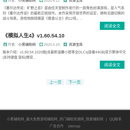
作者：
小黑辅助网
2020.4.21
资源宝库
《塞尔达传说：旷野之息》是由任天堂制作发行的一款角色扮演游戏，是人气系
列《塞尔达传说》的最新正统续作。本作采用开放世界的设定，拥有无缝切换的
战斗场景。游戏地图规模是《黄昏公主》的12倍，...
阅读全文
《模拟人生4》v1.60.54.10
作者：
小黑辅助网
2020.4.20
资源宝库
版本介绍：v1.60.54.1020版|含最新温馨小居等全DLCs|容量44GB|官方繁体中文
|支持键盘.鼠标|赠官...
阅读全文
上一页
下一页
小黑辅助网_最大免费游戏辅助网_热门辅助资源网_我爱辅助网
|
QQ联系
广告合作
sitemap