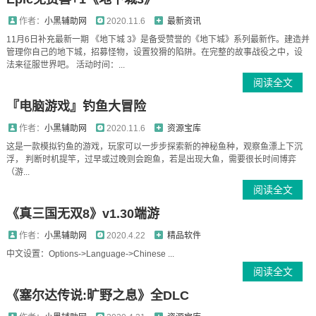
作者：
小黑辅助网
2020.11.6
最新资讯
11月6日补充最新一期 《地下城 3》是备受赞誉的《地下城》系列最新作。建造并
管理你自己的地下城，招募怪物，设置狡猾的陷阱。在完整的故事战役之中，设
法来征服世界吧。 活动时间：...
阅读全文
『电脑游戏』钓鱼大冒险
作者：
小黑辅助网
2020.11.6
资源宝库
这是一款模拟钓鱼的游戏，玩家可以一步步探索新的神秘鱼种，观察鱼漂上下沉
浮， 判断时机提竿，过早或过晚则会跑鱼，若是出现大鱼，需要很长时间博弈
（游...
阅读全文
《真三国无双8》v1.30端游
作者：
小黑辅助网
2020.4.22
精品软件
中文设置：Options->Language->Chinese ...
阅读全文
《塞尔达传说:旷野之息》全DLC