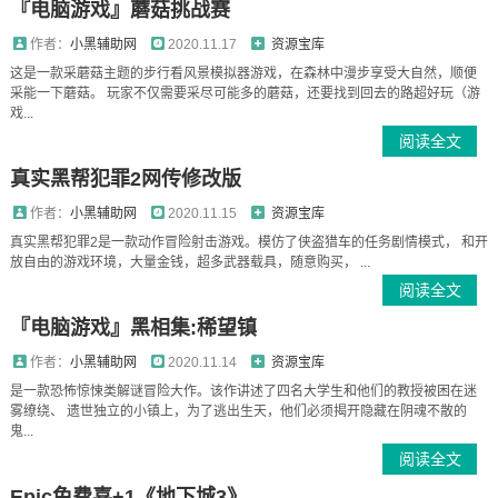
『电脑游戏』蘑菇挑战赛
作者：
小黑辅助网
2020.11.17
资源宝库
这是一款采蘑菇主题的步行看风景模拟器游戏，在森林中漫步享受大自然，顺便
采能一下蘑菇。 玩家不仅需要采尽可能多的蘑菇，还要找到回去的路超好玩（游
戏...
阅读全文
真实黑帮犯罪2网传修改版
作者：
小黑辅助网
2020.11.15
资源宝库
真实黑帮犯罪2是一款动作冒险射击游戏。模仿了侠盗猎车的任务剧情模式， 和开
放自由的游戏环境，大量金钱，超多武器载具，随意购买， ...
阅读全文
『电脑游戏』黑相集:稀望镇
作者：
小黑辅助网
2020.11.14
资源宝库
是一款恐怖惊悚类解谜冒险大作。该作讲述了四名大学生和他们的教授被困在迷
雾缭绕、 遗世独立的小镇上，为了逃出生天，他们必须揭开隐藏在阴魂不散的
鬼...
阅读全文
Epic免费喜+1《地下城3》