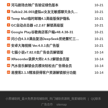
河马剧场去除广告验证绿色版本
10-21
Talkie2.36.003虚拟ai女友无敏感聊天永久记忆多角色
10-21
Temp Mail临时邮箱4.1高级版保护隐私
10-21
GC自动点击器 v2.2.67 解锁高级版
10-21
Google Play谷歌商店客户端v48.4.38-31
10-21
问小白4.3.0满血复活DeepSeek拒绝繁忙三端通用
10-21
安卓大海视频 Ver.4.0.1去广告版
10-21
七猫小说v7.82.0去广告会员解锁版
10-14
XRecorder录屏大师2.4.5.2解锁会员版
10-14
汽水音乐解锁会员模块轻松去广告得会员
10-14
易搜客2.1.5精准获得客户资源解锁部分功能
10-14
小黑辅助网_最大免费游戏辅助网_热门辅助资源网_我爱辅助网
|
QQ联系
广告合作
sitemap