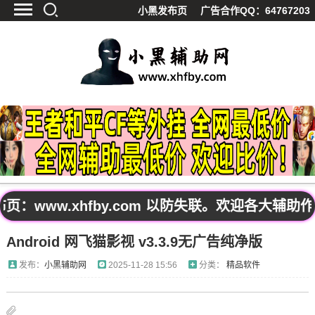
小黑发布页
广告合作QQ：64767203
首页
最新资讯
技术教程
游戏辅助
精品软件
源码分享
资源宝库
黑料吃呱
www.xhfby.com 以防失联。欢迎各大辅助
值得一看
Android 网飞猫影视 v3.3.9无广告纯净版
影视解析
站内公告
发布：
小黑辅助网
2025-11-28 15:56
分类：
精品软件