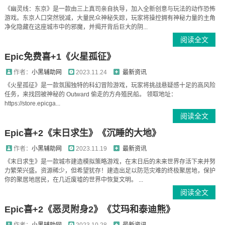
《幽灵线：东京》是一款由三上真司亲自执导，加入全新创意与玩法的动作恐怖
游戏。东京人口突然锐减，大量民众神秘失踪，玩家将操控拥有神秘力量的主角
净化隐藏在这座城市中的邪魔，并揭开背后巨大的阴...
阅读全文
Epic免费喜+1《火星孤征》
作者：
小黑辅助网
2023.11.24
最新资讯
《火星孤征》是一款氛围独特的科幻冒险游戏，玩家将挑战悬疑感十足的高风险
任务，来找回被神秘的 Outward 偷走的方舟殖民船。 领取地址：
https://store.epicga...
阅读全文
Epic喜+2《末日求生》《沉睡的大地》
作者：
小黑辅助网
2023.11.19
最新资讯
《末日求生》是一款城市建造模拟策略游戏，在末日后的未来世界存活下来并努
力繁荣兴盛。资源稀少，但希望犹存！建造出足以防范灾难的终极聚居地，保护
你的聚居地居民，在几近废墟的世界中恢复文明。 ...
阅读全文
Epic喜+2《恶灵附身2》《艾玛和泰迪熊》