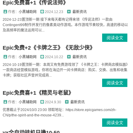
Epic免费喜+1《传说法师》
作者：
小黑辅助网
2024.12.23
最新资讯
2024-12-23置顶新一期 接下来每天都有记得来领 《传说法师》一款由
Contingent99制作并发行的像素类动作游戏。本作游戏节奏较快，高速的移动以
及高频率的魔法运用可以...
阅读全文
Epic免费+2《卡牌之王》《无敌少侠》
作者：
小黑辅助网
2024.10.22
最新资讯
2024-10-19置顶新一期：本周又有免费游戏领了 《卡牌之王：卡牌商店模拟器》
一款商店经营模拟游戏，你将在海边开一间卡牌商店：购买、交换、出售和收集
卡牌；获取社区声誉并完成商...
阅读全文
Epic免费喜+1《精灵与老鼠》
作者：
小黑辅助网
2024.9.30
最新资讯
优惠截止于2024/10/3 23:00 领取地址：https://store.epicgames.com/zh-
CN/p/the-spirit-and-the-mouse-4239...
阅读全文
vx全自动挂机日撸10-50