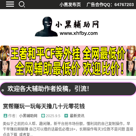
小黑发布页
广告合作QQ：64767203
首页
最新资讯
技术教程
游戏辅助
精品软件
源码分享
资源宝库
黑料吃呱
。欢迎各大辅助作者投稿，引流！
值得一看
影视解析
赏帮赚玩一玩每天撸几十元零花钱
站内公告
作者：
小黑辅助网
2025.9.5
最新资讯
类似于之前的众人帮、趣闲赚，新平台抢市场份额，懂利润的自己复制操作，早
干早赚后期躺赚 自己可以撸的话最低必撸18+，长期操作每天3位数不是问题 直接
点击下载 或者复...