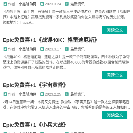
作者：
小黑辅助网
2023.3.24
最新资讯
《战舰世界 - 新手包：石锤号》是一款多人竞技动作游戏，你是否刚刚在《战舰世
界》中踏上征程？高级战列舰等一系列美妙奖励助你驶入世界海军的历史长河。
领取地址：https://...
阅读全文
Epic免费喜+1《战锤40K：格雷迪厄斯》
作者：
小黑辅助网
2023.3.17
最新资讯
《战锤40K：格雷迪厄斯 - 遗迹之战》是一款回合制策略游戏，四个种族为了争夺
星球上的资源展开了残酷的战斗。在以战锤40,000为背景的首款4X回合制策略游
戏中，你将引领自己所属的阵营走向最...
阅读全文
Epic免费喜+1《宇宙黄昏》
作者：
小黑辅助网
2023.2.25
最新资讯
2月24日置顶新一期：本周又免费送1款游戏 《宇宙黄昏》是一款太空探索策略游
戏，在游戏中你驾驶无人机进入废弃的宇宙飞船，你所看到的是每架无人机如何...
阅读全文
Epic免费喜+1《小兵大战》