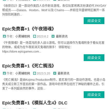
《收获日2》是一款动作类四人合作射击游戏，各位玩家将再次扮演初代 PAYDAY
帮成员——Dalass、Hoxton、Wolf 以及 Chains——并前往华盛顿特区展开一系
列惊险刺激的...
阅读全文
Epic免费喜+1《午夜猎魂》
作者：
小黑辅助网
2023.6.2
最新资讯
《午夜猎魂》是一场混沌的多人战斗游戏。你可以选择作为鬼魂附身于看似无害
的物体，或成为在午夜前消灭鬼魂的猎手！ 领取地址：
https://store.epicgames.com...
阅读全文
Epic免费喜+1《死亡搁浅》
作者：
小黑辅助网
2023.5.20
最新资讯
《死亡搁浅》是由Kojima Production制作、索尼发行的一款动作游戏，也是小岛
秀夫成立新工作室后的第一部作品。游戏中的世界在经历了神秘的爆炸之后，引
发了一系列超自然的事件，这些...
阅读全文
Epic免费喜+1《模拟人生4》DLC