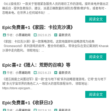
《911接线员》一款关于管理紧急服务人员的艰巨工作的游戏。接听来电并做出正
确反应 - 提供急救指示、建议、派遣正确数量的消防员/警察/救护车，或者有时 -
忽略来电。在世界上任何城市玩！ ...
阅读全文
Epic免费喜+1《家园：卡拉克沙漠》
作者：
小黑辅助网
2023.8.25
最新资讯
《家园：卡拉克沙漠》是一款策略游戏，这款地面即时战略游戏为经典
《Homeworld》系列游戏的前传，整合你的舰队，带领全队在变幻莫测的 Kharak
沙漠中走向胜利。 领取地址：...
阅读全文
Epic喜+2《猎人：荒野的召唤》等
作者：
小黑辅助网
2023.6.23
最新资讯
《遗忘国度之闲置冠军》是一款“龙与地下城”系列战略管理游戏，它将“龙与地下
城”多元宇宙世界的角色汇入一场宏大的冒险旅程当中。 领取地址：
https://store.epicgam...
阅读全文
Epic免费喜+1《收获日2》
作者：
小黑辅助网
2023.6.10
最新资讯