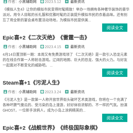
作者：
小黑辅助网
2023.5.12
最新资讯
《模拟人生4》让你的模拟市民变得时髦精致！举办一场拥有各种奢华装饰的豪华
派对。用令人目眩的长礼服和优雅时髦的正装提升模拟市民的衣着品味。还有别
忘了用全新的宴会桌布置活动场地，为模拟市民提供美...
阅读全文
Epic喜+2《二次灭绝》《雷霆一击》
作者：
小黑辅助网
2023.4.15
最新资讯
4月14日置顶新一期：本周又有免费游戏领了 《二次灭绝》是一款引入恐龙元素
的在线合作第一人称射击游戏。辽阔的地图、巨大的恐龙、强大的火力。与好友
一起面对不断变化的威胁吧。 ...
阅读全文
Steam喜+1《污泥人生》
作者：
小黑辅助网
2023.3.24
最新资讯
《污泥人生》是一款第一人称开放世界街头破坏艺术类游戏，你将在一个充满了
各种坏脾气傻瓜的、受污染的岛上漫游，好好体验浓郁的、不一样的气氛。扮演
GHOST，一位新手涂鸦人，成为小岛上涂鸦精英的...
阅读全文
Epic喜+2《战舰世界》《终极国际象棋》