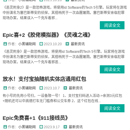
作者：
小黑辅助网
2023.10.28
最新资讯
《恶灵附身2》是一款恐怖游戏，将使用id Software的Tech 5引擎。玩家将在游戏
中扮演名为塞巴斯蒂安的侦探，其搭档死于一次血腥屠戮。塞巴斯蒂安亲临犯罪
现场办案，结果误入一个充斥着邪...
阅读全文
Epic喜+2《胶佬模拟器》《灵魂之魂》
作者：
小黑辅助网
2023.10.20
最新资讯
《恶灵附身》是一款恐怖游戏，将使用id Software的Tech 5引擎。玩家将在游戏
中扮演名为塞巴斯蒂安的侦探，其搭档死于一次血腥屠戮。塞巴斯蒂安亲临犯罪
现场办案，结果误入一个充斥着邪恶...
阅读全文
放水！支付宝抽随机实体店通用红包
作者：
小黑辅助网
2023.10.7
最新资讯
有小号的先用小号扫，一设备限一号！ 1、支付宝扫码进入活动->亲测3元红包
+随机还可以中高德打车无门槛券和公交车券 2、这个红包在线...
阅读全文
Epic免费喜+1《911接线员》
作者：
小黑辅助网
2023.9.17
最新资讯