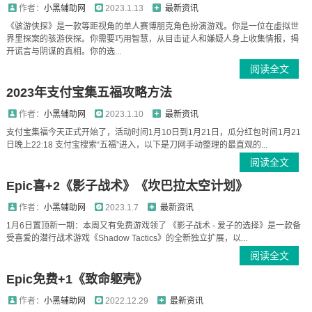
作者：
小黑辅助网
2023.1.13
最新资讯
《骇游侠探》是一款等距视角的单人赛博朋克角色扮演游戏。你是一位在虚拟世
界里探案的骇游侠探。你需要巧用智慧，从目击证人和嫌疑人身上收集情报，揭
开谎言与阴谋的真相。你的选...
阅读全文
2023年支付宝集五福攻略方法
作者：
小黑辅助网
2023.1.10
最新资讯
支付宝集福今天正式开始了，活动时间1月10日到1月21日，瓜分红包时间1月21
日晚上22:18 支付宝搜索“五福”进入，以下是刀网手动整理的最直观的...
阅读全文
Epic喜+2《影子战术》《坎巴拉太空计划》
作者：
小黑辅助网
2023.1.7
最新资讯
1月6日置顶新一期：本周又有免费游戏领了 《影子战术 - 爱子的选择》是一款备
受喜爱的潜行战术游戏《Shadow Tactics》的全新独立扩展，以...
阅读全文
Epic免费+1《致命躯壳》
作者：
小黑辅助网
2022.12.29
最新资讯