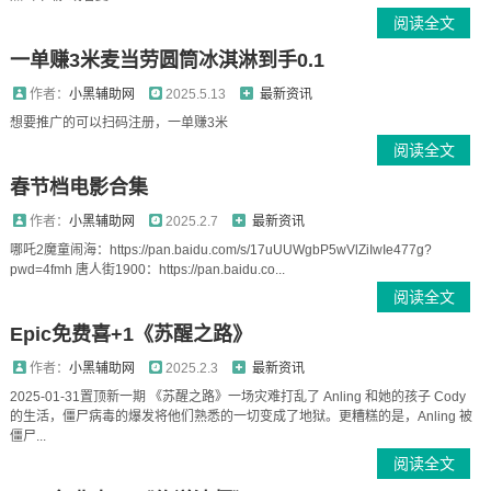
阅读全文
一单赚3米麦当劳圆筒冰淇淋到手0.1
作者：
小黑辅助网
2025.5.13
最新资讯
想要推广的可以扫码注册，一单赚3米
阅读全文
春节档电影合集
作者：
小黑辅助网
2025.2.7
最新资讯
哪吒2魔童闹海：https://pan.baidu.com/s/17uUUWgbP5wVlZiIwIe477g?
pwd=4fmh 唐人街1900：https://pan.baidu.co...
阅读全文
Epic免费喜+1《苏醒之路》
作者：
小黑辅助网
2025.2.3
最新资讯
2025-01-31置顶新一期 《苏醒之路》一场灾难打乱了 Anling 和她的孩子 Cody
的生活，僵尸病毒的爆发将他们熟悉的一切变成了地狱。更糟糕的是，Anling 被
僵尸...
阅读全文