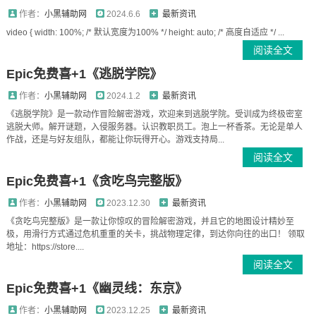
作者：
小黑辅助网
2024.6.6
最新资讯
video { width: 100%; /* 默认宽度为100% */ height: auto; /* 高度自适应 */ ...
阅读全文
Epic免费喜+1《逃脱学院》
作者：
小黑辅助网
2024.1.2
最新资讯
《逃脱学院》是一款动作冒险解密游戏，欢迎来到逃脱学院。受训成为终极密室
逃脱大师。解开谜题，入侵服务器。认识教职员工。泡上一杯香茶。无论是单人
作战，还是与好友组队，都能让你玩得开心。游戏支持局...
阅读全文
Epic免费喜+1《贪吃鸟完整版》
作者：
小黑辅助网
2023.12.30
最新资讯
《贪吃鸟完整版》是一款让你惊叹的冒险解密游戏，并且它的地图设计精妙至
极，用滑行方式通过危机重重的关卡，挑战物理定律，到达你向往的出口！ 领取
地址：https://store....
阅读全文
Epic免费喜+1《幽灵线：东京》
作者：
小黑辅助网
2023.12.25
最新资讯