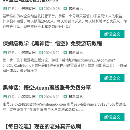
作者：
小黑辅助网
2024.9.28
最新资讯
最新推出的vx全自动挂机托管平台，承诺一个号每天最低10米最高50米的收益，
什么都不用做，每天躺赚10-50米，每天签到也送米，每天挂机够时长也送米，你
还在等什么，现在首码不上车吃肉还等什么？
阅读全文
保姆级教学《黑神话：悟空》免费游玩教程
作者：
小黑辅助网
2024.8.21
最新资讯
第一步：先下载游戏正版分流，游戏下载地址https://caiyun.139.com/m/i?
0h5CLR1pE9qmc下载完是BT种子文件用迅雷或其他下载器下载 第二步：下载完
解压游戏，最好解压到...
阅读全文
黑神话：悟空steam离线账号免费分享
作者：
小黑辅助网
2024.8.21
最新资讯
账号bejdw24820密码wWw.steamkk.com 账号esyvh密码qwertry123456\ 登录账
号，要在设置里 “界面里面 参与客户端测试选择 stea...
阅读全文
【每日吃呱】现在的老妹真开放啊