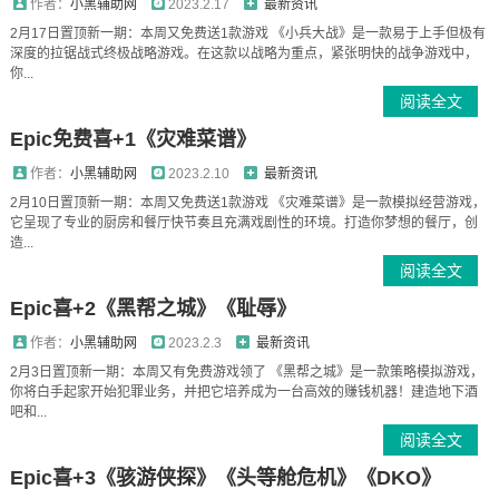
作者：
小黑辅助网
2023.2.17
最新资讯
2月17日置顶新一期：本周又免费送1款游戏 《小兵大战》是一款易于上手但极有
深度的拉锯战式终极战略游戏。在这款以战略为重点，紧张明快的战争游戏中，
你...
阅读全文
Epic免费喜+1《灾难菜谱》
作者：
小黑辅助网
2023.2.10
最新资讯
2月10日置顶新一期：本周又免费送1款游戏 《灾难菜谱》是一款模拟经营游戏，
它呈现了专业的厨房和餐厅快节奏且充满戏剧性的环境。打造你梦想的餐厅，创
造...
阅读全文
Epic喜+2《黑帮之城》《耻辱》
作者：
小黑辅助网
2023.2.3
最新资讯
2月3日置顶新一期：本周又有免费游戏领了 《黑帮之城》是一款策略模拟游戏，
你将白手起家开始犯罪业务，并把它培养成为一台高效的赚钱机器！建造地下酒
吧和...
阅读全文
Epic喜+3《骇游侠探》《头等舱危机》《DKO》