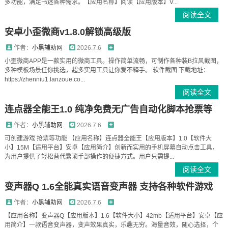
多功能，满足书迷各种需求。【应用名称】阅读【应用版本】V...
阅读全文
安卓小歪微商v1.8.0解锁高级版
作者：
小黑辅助网
2026.7.6
小歪微商APP是一款实用的微商工具。操作简单流畅，可制作各种装B拉风截图，
多种模板场景任你挑选，超多实用工具让你爱不释手。 软件截图 下载地址：
https://zhenniu1.lanzoue.co...
阅读全文
连点器全能王1.0 纯净免费无广告自动化脚本抢票等
作者：
小黑辅助网
2026.7.6
可创建游戏 抢票等功能 【应用名称】连点器全能王【应用版本】1.0【软件大
小】15M【适用平台】安卓【应用简介】创新而实用的手机屏幕自动点击工具，
为用户提供了轻松替代繁琐手部操作的便捷方式。用户只需提...
阅读全文
变声器Q 1.6全能真实语音变声器 支持各种软件游戏
作者：
小黑辅助网
2026.7.6
【应用名称】变声器Q【应用版本】1.6【软件大小】42mb【适用平台】安卓【应
用简介】一款语音变声器，变声效果真实，乐趣无穷。海量音效，随心选择，个