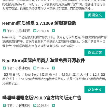
资源猫是一款影视播放软件，拥有几十个视频搜索引擎源。各种最新的以及经典
的视频资源都可以一网打尽，可以搜索到的资源范围非常广阔，能够让你进行磁
力搜索引擎，你想看的资源都在这里都能找到资源，而且资源猫的播...
阅读全文
Remini画质修复 3.7.1369 解锁高级版
作者：
小黑辅助网
2026.7.5
Remini 是一个功能强大的照片修复工具，使用它可以帮助用户将拍模糊的照片修
复成高清的样子，雷米尼充分利用先进的人工智能生成技术，为我们的日常生活
带来专业的电影制作级图像增强和恢复技术。软件功能：-...
阅读全文
Neo Store国际应用商店海量免费开源软件
作者：
小黑辅助网
2026.7.4
【应 用 名 称】：Neo Store【应 用 版 本】：5.35M【应 用 大 小】：1.2.4【应
用 介 绍】：Neo Store应用商店app给大家带来，这是一款不错的应用商店应用，
其带来了全...
阅读全文
哔哩哔哩概念版V9.0.0官方精简版无广告
作者：
小黑辅助网
2026.7.4