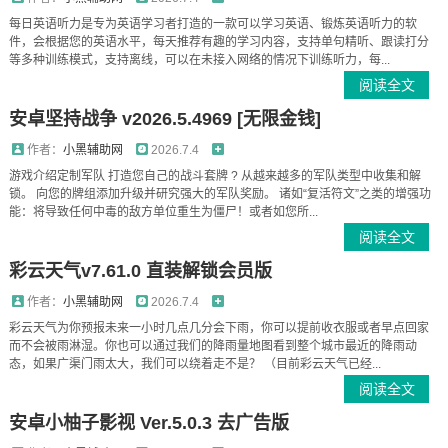
每日英语听力是专为英语学习者打造的一款可以学习英语、锻炼英语听力的软
件，会根据您的英语水平，每天推荐有趣的学习内容，支持单句精听、跟读打分
等多种训练模式，支持离线，可以在未接入网络的情况下训练听力，每...
阅读全文
安卓坚持战争 v2026.5.4969 [无限金钱]
作者：
小黑辅助网
2026.7.4
游戏介绍定制军队 打造您自己的战斗套牌 ? 从越来越多的军队类型中收集和解
锁。 向您的牌组添加升级并研究强大的军队奖励。 诸如“复活符文”之类的增强功
能：将导致任何中毒的敌方单位重生为僵尸！或者如您所...
阅读全文
彩云天气v7.61.0 直装解锁会员版
作者：
小黑辅助网
2026.7.4
彩云天气为你预报未来一小时几点几分会下雨，你可以提前收衣服或者早点回家
而不会被雨淋湿。你也可以通过我们的降雨量地图看到整个城市最近的降雨动
态，如果广渠门雨太大，我们可以绕着走不是？ （目前彩云天气已经...
阅读全文
安卓小柚子影视 Ver.5.0.3 去广告版