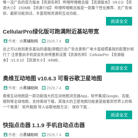
唯一没广告的官方版本【资源名称】:哔哩哔哩概念版 【资源版本】:V9.0.0 【资
源大小】:150MB 【资源介绍】:哔哩哔哩概念版是一款集个性化推荐、无广告体
验、最新功能测试、丰富视频资源和互动功能...
阅读全文
CellularPro绿化版可跑满附近基站带宽
作者：
小黑辅助网
2026.7.4
总之可以抢到更多基站的速度[滑稽]已去广告去更新广电卡直接照着我的配置抄就
行了 注意重启手机就会失效得重新设置【资源名称】:CellularPro 【资源版
本】:V1.9.10 【资源大小】:44MB...
阅读全文
奥维互动地图 v10.6.3 可看谷歌卫星地图
作者：
小黑辅助网
2026.7.4
奥维互动地图是一款功能强大的互动地图浏览器App，软件集成Google、百度、
搜狗等全球地图，支持离线下载，其强大的卫星地图功能更是能看到世界上的每
一个角落！ 软件截图 导入谷歌地图方法： 保存下面...
阅读全文
快指点击器 1.1.9 手机自动点击器
作者：
小黑辅助网
2026.7.4