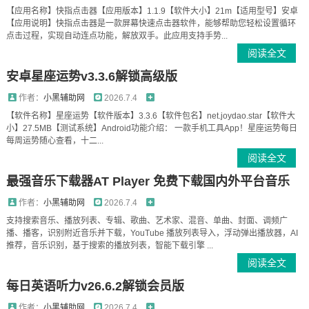
【应用名称】快指点击器【应用版本】1.1.9【软件大小】21m【适用型号】安卓
【应用说明】快指点击器是一款屏幕快速点击器软件，能够帮助您轻松设置循环
点击过程，实现自动连点功能，解放双手。此应用支持手势...
阅读全文
安卓星座运势v3.3.6解锁高级版
作者：
小黑辅助网
2026.7.4
【软件名称】星座运势【软件版本】3.3.6【软件包名】net.joydao.star【软件大
小】27.5MB【测试系统】Android功能介绍： 一款手机工具App！星座运势每日
每周运势随心查看，十二...
阅读全文
最强音乐下载器AT Player 免费下载国内外平台音乐
作者：
小黑辅助网
2026.7.4
支持搜索音乐、播放列表、专辑、歌曲、艺术家、混音、单曲、封面、调频广
播、播客，识别附近音乐并下载，YouTube 播放列表导入，浮动弹出播放器，AI
推荐，音乐识别，基于搜索的播放列表，智能下载引擎 ...
阅读全文
每日英语听力v26.6.2解锁会员版
作者：
小黑辅助网
2026.7.4