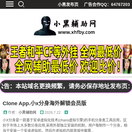
小黑发布页
广告合作QQ：64767203
首页
最新资讯
技术教程
游戏辅助
精品软件
源码分享
资源宝库
黑料吃呱
：本站域名更换频繁，请务必保存地址发布页：www.
值得一看
影视解析
Clone App.小x分身海外解锁会员版
站内公告
作者：
小黑辅助网
2026.7.22
小X分身是一款基于安卓虚拟化技术(chaos虚拟引擎)的手机分身类工具应用，区
别于市场上大多数分身应用,采用外部独立安装的机制，用户每制作一个分身，相
当于安装一个安卓虚拟机，然后在虚拟机内部直接挂载需...