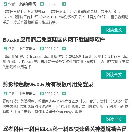
作者：
小黑辅助网
2026.7.2
【软件名称】：音乐视频助手【软件版本】：v1.9.6解锁会员【软件大小】：
32.7M【测试平台】:红米Note 12T Pro/澎湃2/安卓15 【官方介绍】：音乐视频助
手是一站式音视频编辑与格式转换...
阅读全文
Bazaar应用商店免登陆国内网下载国际软件
作者：
小黑辅助网
2026.7.2
【应 用 名 称】：Bazaar【应 用 版 本】：26.15.0【应 用 大 小】：21.37M【应
用 介 绍】：Bazaar应用市场是一款备受欢迎的应用下载软件，为用户提供了丰富
的游戏和应用选择...
阅读全文
剪影绿色版v5.0.5 所有模板可用免登录
作者：
小黑辅助网
2026.7.2
视频剪辑：剪辑视频，剪辑两边/中间/抖音等固定时长，合并，复制，分割多个视
频并为他们增加炫耀的过渡动画，0.1秒精准修剪，爱剪哪就剪哪，谁都能当视频
剪辑大师照片电影：制作抖音里卡点so easy，剪影...
阅读全文
驾考科目一科目四3.5科一科四快速通关神器解锁会员