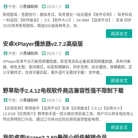
作者：
小黑辅助网
2026.7.2
新规题库｜答题技巧｜模拟考试，驾考理论一站式通关【软件名称】：驾考科目
一科目四 【软件版本】：3.5 【软件大小】：34.99M 【适用平台】：安卓 同步
2026驾考新规题库，精选500道高频考点，自...
阅读全文
安卓XPlayer播放器v2.7.2高级版
作者：
小黑辅助网
2026.7.2
XPlayer安卓平台万能视频播放器，影音发烧友必备高清视频播放器，具有均衡
器，暗色主题，夜间模式，标配软硬解码，同步音频，后台播放，屏幕截图，定
义字幕样式，在线字幕匹配，看外语片无需找字幕！ 软件截...
阅读全文
野草助手2.4.12电视软件商店兼容性强不限制下载
作者：
小黑辅助网
2026.7.2
【应用名称】野草助手【适用平台】安卓【应用版本】2.4.12【应用大小】
12.81M【应用简介】野草助手是一款大屏应用安装工具。用户可以将本地应用上
传应用得到口令后，通过口令将对应的应用安装到智能电视...
阅读全文
我的桌面iScree2.2.60最强小组件解锁会员