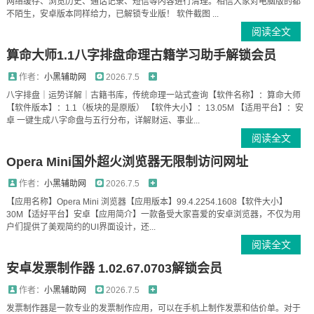
网络缓存、浏览历史、通话记录、短信等内容进行清理。相信大家对电脑版的都
不陌生，安卓版本同样给力，已解锁专业版！ 软件截图 ...
阅读全文
算命大师1.1八字排盘命理古籍学习助手解锁会员
作者：
小黑辅助网
2026.7.5
八字排盘｜运势详解｜古籍书库，传统命理一站式查询【软件名称】：算命大师
【软件版本】：1.1（板块的是原版） 【软件大小】：13.05M 【适用平台】：安
卓 一键生成八字命盘与五行分布，详解财运、事业...
阅读全文
Opera Mini国外超火浏览器无限制访问网址
作者：
小黑辅助网
2026.7.5
【应用名称】Opera Mini 浏览器【应用版本】99.4.2254.1608【软件大小】
30M【适好平台】安卓【应用简介】一款备受大家喜爱的安卓浏览器，不仅为用
户们提供了美观简约的UI界面设计，还...
阅读全文
安卓发票制作器 1.02.67.0703解锁会员
作者：
小黑辅助网
2026.7.5
发票制作器是一款专业的发票制作应用，可以在手机上制作发票和估价单。对于