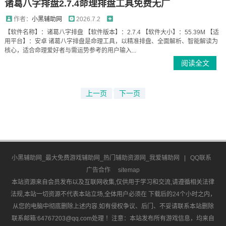
诸葛八字排盘2.7.4命理排盘工具免费无广
作者：
小黑辅助网
2026.7.2
【软件名称】：诸葛八字排盘 【软件版本】：2.7.4 【软件大小】：55.39M 【适
用平台】：安卓 诸葛八字排盘是命理工具，以精准排盘、全面解析、智能解读为
核心，适合命理爱好者与需运势参考的用户输入...
阅读全文
上一页
下一页
小黑辅助网_最大免费游戏辅助网_热门辅助资源网_我爱辅助网
|
QQ联系
广告合作
sitemap
本站资源来自会员发布以及互联网收集,仅供用于学习和交流,请遵循相关法律
法规,本站一切资源不代表本站立场,全体用户必须在 下载后的24个小时之内，
从您的电脑中彻底删除上述内容.如有侵权争议、后门、不妥请联系本站删除
联系邮箱:64767203@qq.com处理 ！注意：本站发布所有游戏信息，均来自