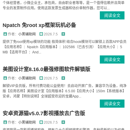
个体经营者，小微企业主，承包商，自由职业者等等，是一个值得信赖并且简单
专业的发票制作应用。使用这款发票生成器和估价单制作器，您可以...
阅读全文
Npatch 免root xp框架玩机必备
作者：
小黑辅助网
2026.7.5
提供了免root使用xp模块的功能 极简体积 结合hook模块可以解锁上百款APP会员
【应用名称】：Npatch【应用版本】：102586（已去引流）【应用大小】：5
MB【适用平台】：And...
阅读全文
美图设计室8.16.0最强修图软件解锁版
作者：
小黑辅助网
2026.7.5
解锁VIP会员版，所有付费功能公益使用！去启动开屏广告，兼容华为设备，纯净
版【应用名称】美图设计室【应用版本】6.5.00【应用大小】150m【系统版本】
安卓，鸿蒙【特别说明】全球超受欢迎的宝藏App...
阅读全文
安卓资源猫v5.0.7影视播放去广告版
作者：
小黑辅助网
2026.7.5