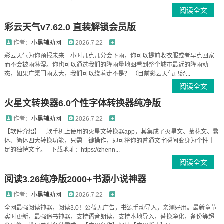
阅读全文
彩云天气v7.62.0 直装解锁会员版
作者：
小黑辅助网
2026.7.22
彩云天气为你预报未来一小时几点几分会下雨，你可以提前收衣服或者早点回家
而不会被雨淋湿。你也可以通过我们的降雨量地图看到整个城市最近的降雨动
态，如果广渠门雨太大，我们可以绕着走不是？ （目前彩云天气已经...
阅读全文
火星文转换器6.0个性字体转换器纯净版
作者：
小黑辅助网
2026.7.22
【软件介绍】一款手机上使用的火星文转换器app，其集成了火星文、菊花文、繁
体、简体四大转换功能，只需一键操作，即可将你的普通文字瞬间变身为个性十
足的独特文字。 下载地址：https://zhenn...
阅读全文
阅读3.26纯净版2000+书源小说神器
作者：
小黑辅助网
2026.7.22
全网最强阅读神器，阅读3.0！公益无广告，书源手动导入，亲测好用。最新章节
实时更新，最强追书神器，支持语音朗读，支持本地导入，替换净化，备份等超