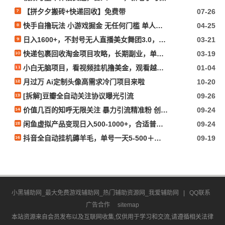
【拼夕夕搬砖+快递回收】免费带
07-26
快手自撸玩法 小游戏掘金 无任何门槛 单人一天400-600
04-25
日入1600+，不封号无人直播美女舞团3.0，无脑操作多重防非操作，个人工作制皆可操作【揭秘】
03-21
快递包裹回收淘金项目攻略，长期副业，单号保底30-50+可放大
03-19
小白无脑项目，看视频挂机撸美金，观看越久收益越高
01-04
月过万 Ai定制头像高需求冷门项目来啦
10-20
[拆解]豆瓣全自动关注协议曝光引流
09-26
价值几百的知呼无限关注 暴力引流精准粉 创业粉揭秘!
09-24
闲鱼虚拟产品变现日入500-1000+，合适普通人的小众赛道【揭秘】
09-24
抖音全自动挂机薅羊毛，单号一天5-500＋，纯躺赚不用任何操作
09-19
小黑辅助网_最大免费游戏辅助网_热门辅助资源网_我爱辅助网
|
QQ联系
广告合作
sitemap
本站资源来自会员发布以及互联网收集,仅供用于学习和交流,请遵循相关法律