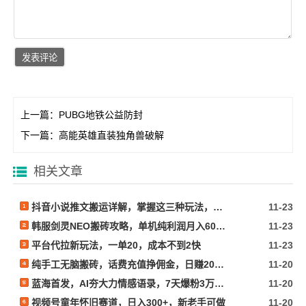
上一篇：
PUBG地铁公益防封
下一篇：
高能英雄直装独角兽破解
相关文章
抖音小说推文搬运详解，掌握这三种玩法，日入多张不是问题
11-23
韩服剑灵NEO搬砖攻略，单机纯利润月入6000+ 可矩阵操作，简单好上手
11-23
平台代拉新玩法，一单20，成本不到2快
11-23
纯手工无脑搬砖，话费充值挣佣金，日赚200+长期稳定
11-20
蓝海首发，AI夯大力情感语录，7天爆粉3万+，变现思路和制作全流程拆解
11-20
视频号童年怀旧赛道，日入300+，新老手可做
11-20