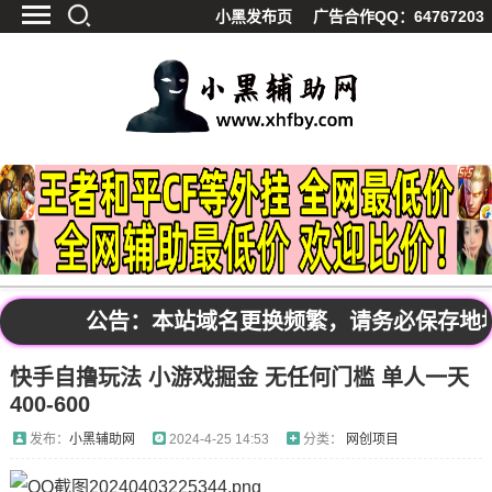
小黑发布页
广告合作QQ：64767203
首页
最新资讯
技术教程
游戏辅助
精品软件
源码分享
资源宝库
黑料吃呱
公告：本站域名更换频繁，请务必保存地址发布
值得一看
快手自撸玩法 小游戏掘金 无任何门槛 单人一天
影视解析
400-600
站内公告
发布：
小黑辅助网
2024-4-25 14:53
分类：
网创项目