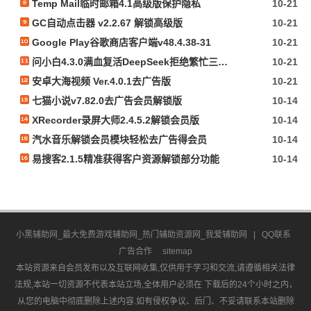
Temp Mail临时邮箱4.1高级版保护隐私
10-21
GC自动点击器 v2.2.67 解锁高级版
10-21
Google Play谷歌商店客户端v48.4.38-31
10-21
问小白4.3.0满血复活DeepSeek拒绝繁忙三端通用
10-21
安卓大海视频 Ver.4.0.1去广告版
10-21
七猫小说v7.82.0去广告会员解锁版
10-14
XRecorder录屏大师2.4.5.2解锁会员版
10-14
汽水音乐解锁会员模块轻松去广告得会员
10-14
易搜客2.1.5精准获得客户资源解锁部分功能
10-14
小黑辅助网_最大免费游戏辅助网_热门辅助资源网_我爱辅助网
|
QQ联系
广告合作
sitemap
本站资源来自会员发布以及互联网收集,仅供用于学习和交流,请遵循相关法律
法规,本站一切资源不代表本站立场,全体用户必须在 下载后的24个小时之内，
从您的电脑中彻底删除上述内容.如有侵权争议、后门、不妥请联系本站删除