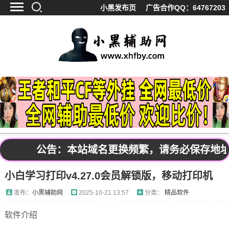
小黑发布页
广告合作QQ：64767203
首页
最新资讯
技术教程
游戏辅助
精品软件
源码分享
资源宝库
黑料吃呱
公告：本站域名更换频繁，请务必保存地址发布页
值得一看
小白学习打印v4.27.0会员解锁版，移动打印机
影视解析
站内公告
发布：
小黑辅助网
2025-10-21 13:57
分类：
精品软件
软件介绍