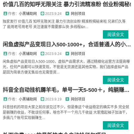
价值几百的知呼无限关注 暴力引流精准粉 创业粉揭秘!
作者：
小黑辅助网
2023.9.24
网创项目
独家发行 价值几百 知呼无限关注 暴力引流创业粉 精准粉揭秘来啦 兄弟们久等
了 能用老号用老号 关注速度不需要那么快 多线程&n...
阅读全文
闲鱼虚拟产品变现日入500-1000+，合适普通人的小众赛道【揭秘】
作者：
小黑辅助网
2023.9.24
网创项目
闲鱼虚拟产品变现日入500-1000，虚拟产品需求大，通过精细化运营方法提高曝
光，任何产品都可以快速变现，不管是无货源还是其他实物，我们选择虚拟产品
是因为简单方便无售后也无需垫资...
阅读全文
抖音全自动挂机薅羊毛，单号一天5-500＋，纯躺赚不用任何操作
作者：
小黑辅助网
2023.9.19
网创项目
抖音挂机的项目大家之前应该见过不少，但是像这个收益稳定的确实不多 完全就
是躺赚的收益，不耽误任何事，啥也不干一个月几千收益 大家撸起袖子加油干，
多搞几个账号实现躺赚生...
阅读全文