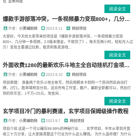
址 蓝奏网盘
阅读全文
爆款手游部落冲突，一条视频暴力变现800+，几分钟一条视频，2.0版本撸金，干就完了
作者：
小黑辅助网
2023.9.11
网创项目
大家好，今天给大家带来的项目是《爆款手游部落冲突，一条视频暴力变现
800+，几分钟一条视频，2.0版本撸金，干就完了》，每天花两小时，轻松月入过
万！变现主要通过拉新，租赁和售卖游戏...
阅读全文
外面收费1280的最新欢乐斗地主全自动挂机打金项目，号称一天300+【永久脚本+详细教程】
作者：
小黑辅助网
2023.9.10
网创项目
项目原理： 准备两个欢乐斗地主账号，然后用脚本卡到同一个房间然后自动打
牌，2打1，胜率堪称百分百，适合所有工作室，散户，兼职全职都可以，然后打
到的欢乐豆，1千万=25元，淘宝闲...
阅读全文
玄学项目冷门的暴利赛道，玄学项目保姆级操作教程
作者：
小黑辅助网
2023.9.7
网创项目
项目介绍 这是一个可以碾压99.99%的神秘行业…… 玄学项目，半年从零到月营
收三十万分享，让大家搞清楚这个行业为什么这么赚钱。 为什么选命理？为什么