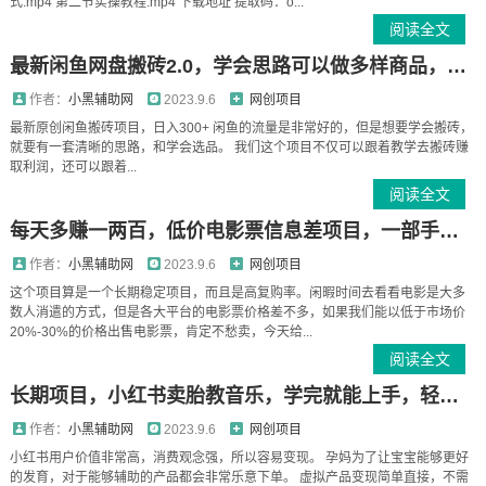
式.mp4 第二节实操教程.mp4 下载地址 提取码：o...
阅读全文
最新闲鱼网盘搬砖2.0，学会思路可以做多样商品，日入300+
作者：
小黑辅助网
2023.9.6
网创项目
最新原创闲鱼搬砖项目，日入300+ 闲鱼的流量是非常好的，但是想要学会搬砖，
就要有一套清晰的思路，和学会选品。 我们这个项目不仅可以跟着教学去搬砖赚
取利润，还可以跟着...
阅读全文
每天多赚一两百，低价电影票信息差项目，一部手机即可操作
作者：
小黑辅助网
2023.9.6
网创项目
这个项目算是一个长期稳定项目，而且是高复购率。闲暇时间去看看电影是大多
数人消遣的方式，但是各大平台的电影票价格差不多，如果我们能以低于市场价
20%-30%的价格出售电影票，肯定不愁卖，今天给...
阅读全文
长期项目，小红书卖胎教音乐，学完就能上手，轻松日入500+（教程+胎教音乐合集）
作者：
小黑辅助网
2023.9.6
网创项目
小红书用户价值非常高，消费观念强，所以容易变现。 孕妈为了让宝宝能够更好
的发育，对于能够辅助的产品都会非常乐意下单。 虚拟产品变现简单直接，不需