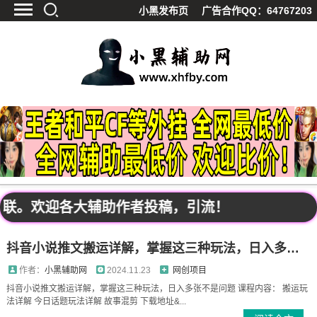
小黑发布页
广告合作QQ：64767203
首页
最新资讯
技术教程
游戏辅助
精品软件
源码分享
资源宝库
黑料吃呱
失联。欢迎各大辅助作者投稿，引流！
值得一看
影视解析
抖音小说推文搬运详解，掌握这三种玩法，日入多张不是问题
站内公告
作者：
小黑辅助网
2024.11.23
网创项目
抖音小说推文搬运详解，掌握这三种玩法，日入多张不是问题 课程内容： 搬运玩
法详解 今日话题玩法详解 故事混剪 下载地址&...