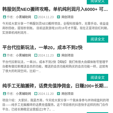
阅读全文
韩服剑灵NEO搬砖攻略，单机纯利润月入6000+ 可矩阵操作，简单好上手
作者：
小黑辅助网
2024.11.23
网创项目
今天给大家分享一个韩服剑灵NEO搬砖项目，全程科技操作，无需手动，收益金
商秒回收，提现秒到账。 目前这款游戏10月16号才开服，现在正是项目红利期，
实测单机纯利润月...
阅读全文
平台代拉新玩法，一单20，成本不到2快
作者：
小黑辅助网
2024.11.23
网创项目
平台代拉新玩法，一单20，成本不到2快【揭秘】 我们有很大自媒体账号管理平
台都有做拉新赠送会员的功能，赠送的会员功能和购买的会员功能一样，这就有
了很大的利润空间，比如一...
阅读全文
纯手工无脑搬砖，话费充值挣佣金，日赚200+长期稳定
作者：
小黑辅助网
2024.11.20
网创项目
项目介绍： 大家好，我是杰哥，今天给大家分享一个我亲身参与并持续盈利的项
目——纯手工无脑搬砖的话费充值服务。这个项目依托抖音快手这样的热门合作
平台，已经长期稳定运营超过2年了。...