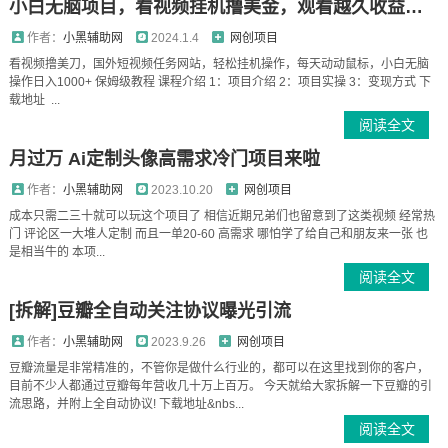
小白无脑项目，看视频挂机撸美金，观看越久收益越高
作者：
小黑辅助网
2024.1.4
网创项目
看视频撸美刀，国外短视频任务网站，轻松挂机操作，每天动动鼠标，小白无脑
操作日入1000+ 保姆级教程 课程介绍 1：项目介绍 2：项目实操 3：变现方式 下
载地址 ...
阅读全文
月过万 Ai定制头像高需求冷门项目来啦
作者：
小黑辅助网
2023.10.20
网创项目
成本只需二三十就可以玩这个项目了 相信近期兄弟们也留意到了这类视频 经常热
门 评论区一大堆人定制 而且一单20-60 高需求 哪怕学了给自己和朋友来一张 也
是相当牛的 本项...
阅读全文
[拆解]豆瓣全自动关注协议曝光引流
作者：
小黑辅助网
2023.9.26
网创项目
豆瓣流量是非常精准的，不管你是做什么行业的，都可以在这里找到你的客户，
目前不少人都通过豆瓣每年营收几十万上百万。 今天就给大家拆解一下豆瓣的引
流思路，并附上全自动协议! 下载地址&nbs...
阅读全文