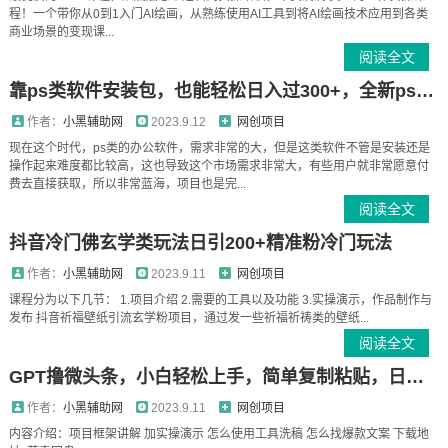
程！一个带你从0到1入门AI绘画，从熟练使用AI工具到将AI绘画技术应用到各类
商业场景的变现课...
阅读全文
靠ps类软件安装包，也能轻松日入过300+，全新ps安装包0成本玩法，无保留讲解
作者：
小黑辅助网
2023.9.12
网创项目
现在这个时代，ps类的办公软件，需求非常的大，但是这类软件不管是安装还是
操作起来难度都比较高，这也导致这个市场需求非常大，有些用户就非常愿意付
费去直接获取，所以非常蓝海，项目也是完...
阅读全文
抖音冷门佛玄学类玩法日引200+精准粉冷门玩法
作者：
小黑辅助网
2023.9.11
网创项目
课程分为以下几节： 1.项目介绍 2.需要的工具以及功能 3.实操演示，作品制作与
发布 抖音祈福壁纸引流玄学粉项目，通过发一些祈福祈祷类的壁纸...
阅读全文
GPT撸微头条，小白轻松上手，简单复制粘贴，日入500+
作者：
小黑辅助网
2023.9.11
网创项目
内容介绍：项目框架讲解 加实操演示 怎么使用工具洗稿 怎么找爆款文案 下载地