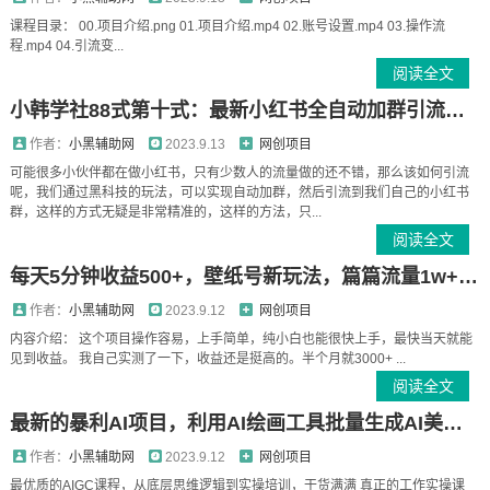
课程目录： 00.项目介绍.png 01.项目介绍.mp4 02.账号设置.mp4 03.操作流
程.mp4 04.引流变...
阅读全文
小韩学社88式第十式：最新小红书全自动加群引流精准粉
作者：
小黑辅助网
2023.9.13
网创项目
可能很多小伙伴都在做小红书，只有少数人的流量做的还不错，那么该如何引流
呢，我们通过黑科技的玩法，可以实现自动加群，然后引流到我们自己的小红书
群，这样的方式无疑是非常精准的，这样的方法，只...
阅读全文
每天5分钟收益500+，壁纸号新玩法，篇篇流量1w+【保姆教学】
作者：
小黑辅助网
2023.9.12
网创项目
内容介绍： 这个项目操作容易，上手简单，纯小白也能很快上手，最快当天就能
见到收益。 我自己实测了一下，收益还是挺高的。半个月就3000+ ...
阅读全文
最新的暴利AI项目，利用AI绘画工具批量生成AI美女，进行全自动多重变现，躺赚收益！
作者：
小黑辅助网
2023.9.12
网创项目
最优质的AIGC课程，从底层思维逻辑到实操培训，干货满满 真正的工作实操课