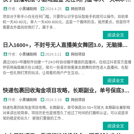
作者：
小黑辅助网
2024.4.25
网创项目
项目对于新手小白无任何门槛，只要你认识字会玩智能手机就可以操作。目前单
机一天40-60元，单人一天400-600元，这是一个搬砖的活，虽然累点，但是你不
需要去外面风吹雨打了。属于多...
阅读全文
日入1600+，不封号无人直播美女舞团3.0，无脑操作多重防非操作，个人工作制皆可操作【揭秘】
作者：
小黑辅助网
2024.3.21
网创项目
通过OBS+咩播软件创建一个24小时自动循环播放的直播间，在经过抖音官方直播
伴侣将画面展示在公域区，吸引一些喜欢观看美女跳舞的异性进入直播间，在配
合一些礼物打赏的玩法，让观看的用户产生互动，...
阅读全文
快递包裹回收淘金项目攻略，长期副业，单号保底30-50+可放大
作者：
小黑辅助网
2024.3.19
网创项目
快递包裹回收淘金项目攻略，长期副业，单号保底30-50+可放大 本期副业兼职相
对来讲比较简单，项目历史也是很悠久了经过了时间的打磨和认证，可以说是非
常的稳定和长久！ 那我们要做的工作...
阅读全文