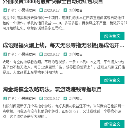
外面收费1300的最新快森全自动抢红包项目
作者：
小黑辅助网
2023.9.17
网创项目
这是个利用黑科技去操作的一个项目，用我们的脚本在回森直播间实现自动抢红
包的一个操作，单机的话日收益5—10，多号多撸，目前风控不严重，稍微养号即
可开始撸红包，收益的话就是多账号抢...
阅读全文
成语赐福火爆上线，每天无限零撸无限提(赐成语开头的成语大全)
作者：
小黑辅助网
2023.9.17
网创项目
攻略：有空的持续看视频，不断的看视频，一条0.05到0.15之间，平台接入5大广
告平台不愁无收入，每日12点更新广告，想零撸的赶紧上车，提现立马到无门槛
提现，大家赶紧上车零撸吧 注册地址 ...
阅读全文
淘金城镇全攻略玩法，玩游戏赚钱零撸项目
作者：
小黑辅助网
2023.9.17
网创项目
前段时间更新了几个零撸小游戏，有好多朋友收益还不错，当然我自己也挣到一
点收益。问我还有没有其他的小游戏，正好赶巧了，又让我找到一个零撸小游
戏，这个收益还是挺客观的...
阅读全文