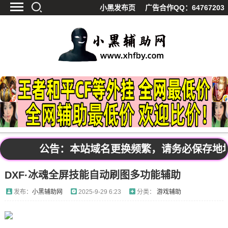
小黑发布页
广告合作QQ：64767203
首页
最新资讯
技术教程
游戏辅助
精品软件
源码分享
资源宝库
黑料吃呱
公告：本站域名更换频繁，请务必保存地址发布
值得一看
DXF·冰魂全屏技能自动刷图多功能辅助
影视解析
站内公告
发布：
小黑辅助网
2025-9-29 6:23
分类：
游戏辅助