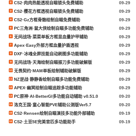
CS2·肉肉热能透视自瞄锁头免费辅助
09-29
CS2·樱花方框透视自瞄锁头免费辅助
09-29
CS2·Gz方框骨骼绘制自瞄免费辅助
09-29
PC三角洲·鼠大侠绘制自瞄多功能免费辅助
09-29
无间战场·菜菜单板方框显血量护甲辅助
09-29
Apex·Easy外部方框血量护盾透视
09-29
DXF·冰魂全屏技能自动刷图多功能辅助
09-29
无间战场·天海绘制自瞄振刀多功能破解版
09-29
无畏契约·MAM单板绘制辅助破解版
09-29
NZ逆战·静静香绘制自瞄多功能免费辅助
09-29
APEX·幽冥绘制自瞄追踪多功能辅助
09-29
PC原神·AI-BetterGI多功能自动辅助 v0.51.0
09-20
洛克王国·童心智能PVE辅助公测版Ver5.7
09-20
CS2·Rensen绘制自瞄演技多功能外部辅助
09-19
CS2·土豆5E完美官匹多功能助手
09-19