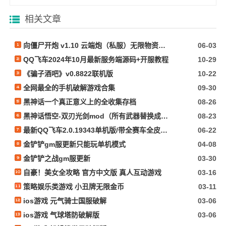
相关文章
向僵尸开炮 v1.10 云端炮（私服）无限物资内置作弊
06-03
QQ飞车2024年10月最新服务端源码+开服教程
10-29
《骗子酒吧》v0.8822联机版
10-22
全网最全的手机破解游戏合集
09-30
黑神话一个真正意义上的全收集存档
08-26
黑神话悟空-双刃光剑mod（所有武器替换成光剑）
08-23
最新QQ飞车2.0.19343单机版/带全赛车全皮肤+GM指令+所有功能完好无损/看必看文本
06-22
金铲铲gm服更新只能玩单机模式
04-08
金铲铲之战gm服更新
03-30
自豪！美女全攻略 官方中文版 真人互动游戏
03-16
策略娱乐类游戏 小丑牌无限金币
03-11
ios游戏 元气骑士国服破解
03-06
ios游戏 气球塔防破解版
03-06