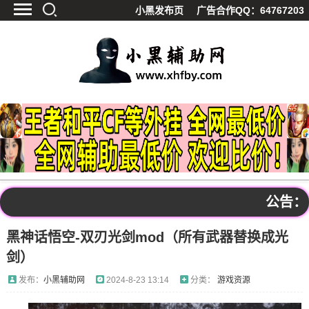
小黑发布页
广告合作QQ：64767203
首页
最新资讯
技术教程
游戏辅助
精品软件
源码分享
资源宝库
黑料吃呱
公告：本
值得一看
黑神话悟空-双刃光剑mod（所有武器替换成光
影视解析
剑）
站内公告
发布：
小黑辅助网
2024-8-23 13:14
分类：
游戏资源