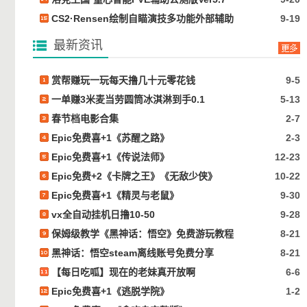
CS2·Rensen绘制自瞄演技多功能外部辅助
9-19
最新资讯
赏帮赚玩一玩每天撸几十元零花钱
9-5
一单赚3米麦当劳圆筒冰淇淋到手0.1
5-13
春节档电影合集
2-7
Epic免费喜+1《苏醒之路》
2-3
Epic免费喜+1《传说法师》
12-23
Epic免费+2《卡牌之王》《无敌少侠》
10-22
Epic免费喜+1《精灵与老鼠》
9-30
vx全自动挂机日撸10-50
9-28
保姆级教学《黑神话：悟空》免费游玩教程
8-21
黑神话：悟空steam离线账号免费分享
8-21
【每日吃呱】现在的老妹真开放啊
6-6
Epic免费喜+1《逃脱学院》
1-2