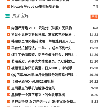
Npatch 免root xp框架玩机必备
7-5
资源宝库
向僵尸开炮 v1.10 云端炮（私服）无限物资内置作弊
6-3
抖音小说推文搬运详解，掌握这三种玩法，日入多张不是问题
11-23
韩服剑灵NEO搬砖攻略，单机纯利润月入6000+ 可矩阵操作，简单好上手
11-23
平台代拉新玩法，一单20，成本不到2快
11-23
纯手工无脑搬砖，话费充值挣佣金，日赚200+长期稳定
11-20
蓝海首发，AI夯大力情感语录，7天爆粉3万+，变现思路和制作全流程拆解
11-20
视频号童年怀旧赛道，日入300+，新老手可做
11-20
QQ飞车2024年10月最新服务端源码+开服教程
10-29
《骗子酒吧》v0.8822联机版
10-22
全网最全的手机破解游戏合集
9-30
黑神话一个真正意义上的全收集存档
8-26
黑神话悟空-双刃光剑mod（所有武器替换成光剑）
8-23