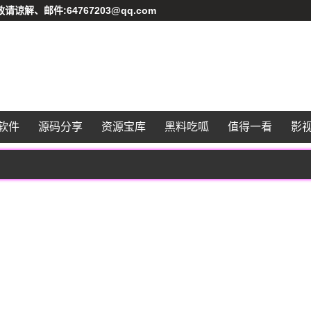
、邮件:64767203@qq.com
软件
源码分享
资源宝库
黑料吃呱
值得一看
影