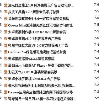
-6
7-6
连点器全能王1.0 纯净免费无广告自动化脚本抢票等
-6
7-5
皮皮工具箱3.2.5解锁会员吊打付费
-5
7-5
音频视频转换器1.6.6一键转换解锁会员版
-5
7-5
Opera Mini国外超火浏览器无限制访问网址
-5
7-5
安卓发票制作器 1.02.67.0703解锁会员
-5
7-5
安卓资源猫v5.0.7影视播放去广告版
-5
7-4
哔哩哔哩概念版V9.0.0官方精简版无广告
-4
7-4
CellularPro绿化版可跑满附近基站带宽
-4
7-4
安卓星座运势v3.3.6解锁高级版
-4
7-4
最强音乐下载器AT Player 免费下载国内外平台音乐
-4
7-4
彩云天气v7.61.0 直装解锁会员版
-4
7-2
安卓小柚子影视 Ver.5.0.3 去广告版
-2
7-2
去水印视频解析1.1.30短视频去水印 视频去水印
-2
7-2
Bazaar应用商店免登陆国内网下载国际软件
-2
7-2
驾考科目一科目四3.5科一科四快速通关神器解锁会员