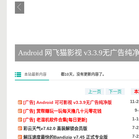
Android 网飞猫影视 v3.3.9无广告纯
本站最新内容
都10天，没有更新内容了。
上一页
下一页
本
11-
[广告]
Android 可可影视 v3.3.9无广告纯净版
9
[广告]
赏帮赚玩一玩每天撸几十元零花钱
1-1
[广告]
老湿机软件合集[每日更新]
7-2
彩云天气v7.62.0 直装解锁会员版
7-2
解压速度最快的Bandizip v7.45 正式专业版