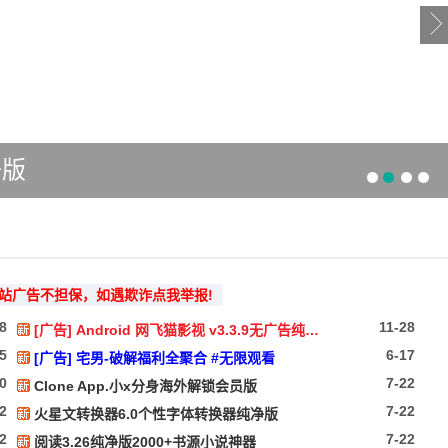
净版
站广告不担保，如遇欺诈点我举报!
28
11-28
[广告]
Android 网飞猫影视 v3.3.9无广告纯净版
-5
6-17
[广告]
宅男-破解福利全聚合 #无限观看
0
7-22
Clone App.小x分身海外解锁会员版
2
7-22
火星文转换器6.0个性字体转换器纯净版
2
7-22
阅读3.26纯净版2000+书源小说神器