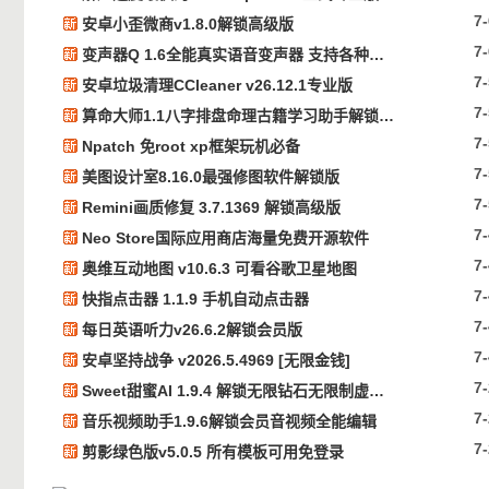
7
安卓小歪微商v1.8.0解锁高级版
7
变声器Q 1.6全能真实语音变声器 支持各种软件游戏
7
安卓垃圾清理CCleaner v26.12.1专业版
7
算命大师1.1八字排盘命理古籍学习助手解锁会员
7
Npatch 免root xp框架玩机必备
7
美图设计室8.16.0最强修图软件解锁版
7
Remini画质修复 3.7.1369 解锁高级版
7
Neo Store国际应用商店海量免费开源软件
7
奥维互动地图 v10.6.3 可看谷歌卫星地图
7
快指点击器 1.1.9 手机自动点击器
7
每日英语听力v26.6.2解锁会员版
7
安卓坚持战争 v2026.5.4969 [无限金钱]
7
Sweet甜蜜AI 1.9.4 解锁无限钻石无限制虚拟女友
7
音乐视频助手1.9.6解锁会员音视频全能编辑
7
剪影绿色版v5.0.5 所有模板可用免登录