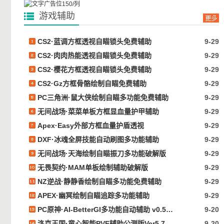
游戏辅助
CS2·蓝调方框透视自瞄锁头免费辅助
9-29
CS2·肉肉热能透视自瞄锁头免费辅助
9-29
CS2·樱花方框透视自瞄锁头免费辅助
9-29
CS2·Gz方框骨骼绘制自瞄免费辅助
9-29
PC三角洲·鼠大侠绘制自瞄多功能免费辅助
9-29
无间战场·菜菜单板方框显血量护甲辅助
9-29
Apex·Easy外部方框血量护盾透视
9-29
DXF·冰魂全屏技能自动刷图多功能辅助
9-29
无间战场·天海绘制自瞄振刀多功能破解版
9-29
无畏契约·MAM单板绘制辅助破解版
9-29
NZ逆战·静静香绘制自瞄多功能免费辅助
9-29
APEX·幽冥绘制自瞄追踪多功能辅助
9-29
PC原神·AI-BetterGI多功能自动辅助 v0.51.0
9-20
洛克王国·童心智能PVE辅助公测版Ver5.7
9-20