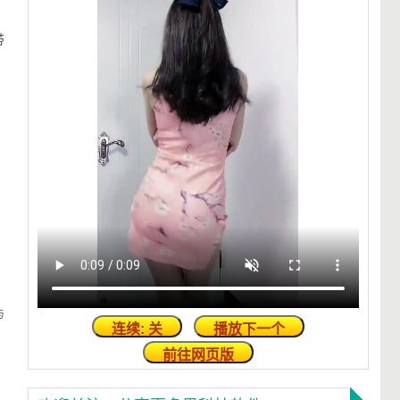
带
与
连续: 关
播放下一个
前往网页版