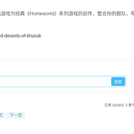
戏为经典《Homeworld》系列游戏的前传，整合你的舰队，
d-deserts-of-kharak
已有 0/1803 人参
页
下一页