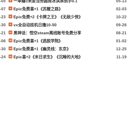
-05
一单赚3米麦当劳圆筒冰淇淋到手0.1
05-13
-07
Epic免费喜+1《苏醒之路》
02-03
-23
Epic免费+2《卡牌之王》《无敌少侠》
10-22
-30
vx全自动挂机日撸10-50
09-28
-21
黑神话：悟空steam离线账号免费分享
08-21
-06
Epic免费喜+1《逃脱学院》
01-02
-30
Epic免费喜+1《幽灵线：东京》
12-25
-24
Epic喜+2《末日求生》《沉睡的大地》
11-19