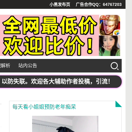
小黑发布页
广告合作QQ：64767203
视解析
站内公告
 以防失联。欢迎各大辅助作者投稿，引流！
每天看小姐姐预防老年痴呆