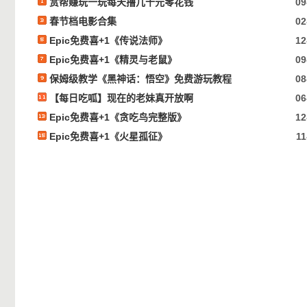
赏帮赚玩一玩每天撸几十元零花钱
09
春节档电影合集
02
Epic免费喜+1《传说法师》
12
Epic免费喜+1《精灵与老鼠》
09
保姆级教学《黑神话：悟空》免费游玩教程
08
【每日吃呱】现在的老妹真开放啊
06
Epic免费喜+1《贪吃鸟完整版》
12
Epic免费喜+1《火星孤征》
11