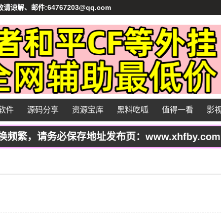
、邮件:64767203@qq.com
软件
源码分享
资源宝库
黑料吃呱
值得一看
影
，请务必保存地址发布页：www.xhfby.com