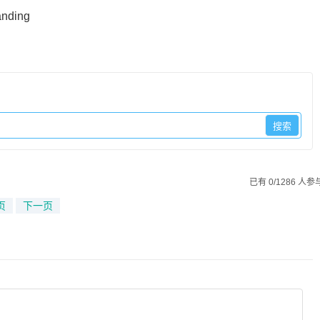
anding
已有 0/1286 人参
页
下一页