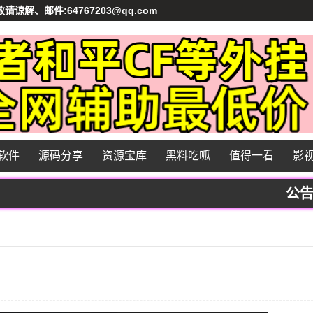
、邮件:64767203@qq.com
软件
源码分享
资源宝库
黑料吃呱
值得一看
影
公告：本