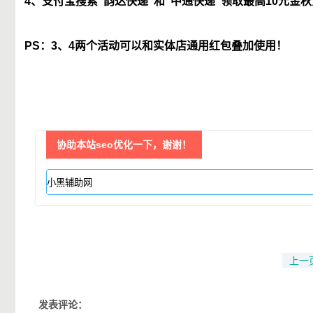
4、支付宝搜索“韵达快递”和“中通快递”领取最高10元金
PS：3、4两个活动可以和实体店通用红包叠加使用！
协助本站seo优化一下，谢谢！
上一
发表评论：