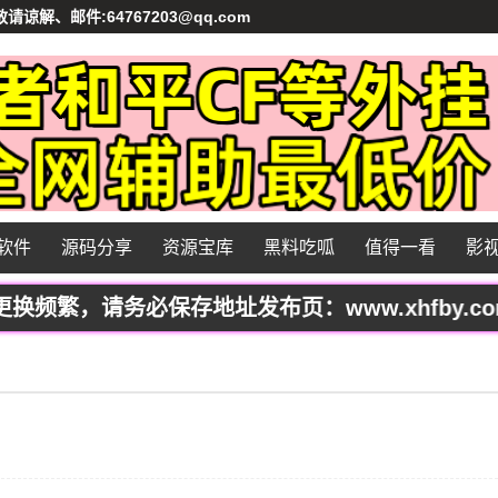
、邮件:64767203@qq.com
软件
源码分享
资源宝库
黑料吃呱
值得一看
影
繁，请务必保存地址发布页：www.xhfby.co