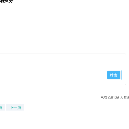
秋消费券
已有 0/5136 人参
页
下一页