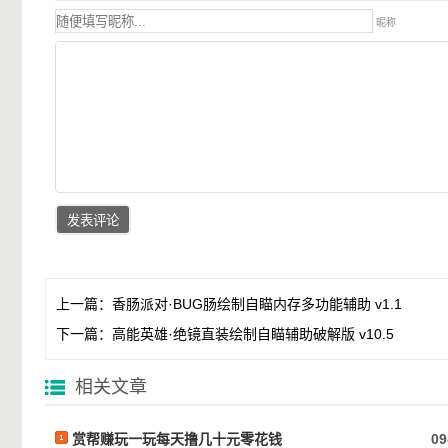
昵称
上一篇：
香肠派对·BUG肠绘制自瞄内存多功能辅助 v1.1
下一篇：
高能英雄·绝镜直装绘制自瞄辅助破解版 v10.5
相关文章
赏帮赚玩一玩每天撸几十元零花钱
09