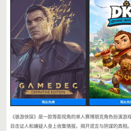
《骇游侠探》是一款等距视角的单人赛博朋克角色扮演游
目击证人和嫌疑人身上收集情报，揭开谎言与阴谋的真相