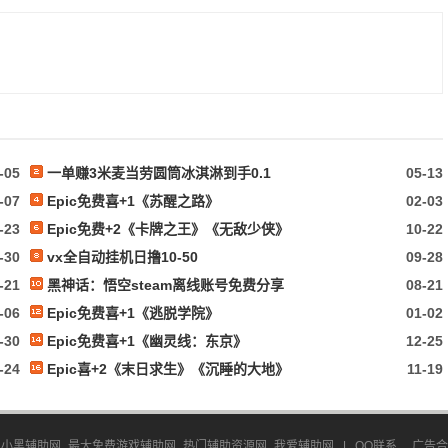
-05
一单赚3米麦当劳圆筒冰淇淋到手0.1
05-13
-07
Epic免费喜+1《苏醒之路》
02-03
-23
Epic免费+2《卡牌之王》《无敌少侠》
10-22
-30
vx全自动挂机日撸10-50
09-28
-21
黑神话：悟空steam离线账号免费分享
08-21
-06
Epic免费喜+1《逃脱学院》
01-02
-30
Epic免费喜+1《幽灵线：东京》
12-25
-24
Epic喜+2《末日求生》《沉睡的大地》
11-19
小黑辅助网_最大免费游戏辅助网_热门辅助资源网_我爱辅助网
|
QQ联系
广告合