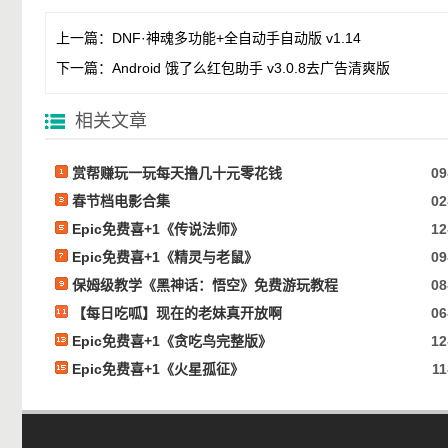
上一篇：
DNF·神魂多功能+全自动手自动版 v1.14
下一篇：
Android 饿了么红包助手 v3.0.8去广告清爽版
相关文章
赏帮赚玩一玩每天撸几十元零花钱
09
春节档电影合集
02
Epic免费喜+1《传说法师》
12
Epic免费喜+1《精灵与老鼠》
09
保姆级教学《黑神话：悟空》免费游玩教程
08
【每日吃呱】现在的老妹真开放啊
06
Epic免费喜+1《贪吃鸟完整版》
12
Epic免费喜+1《火星孤征》
11