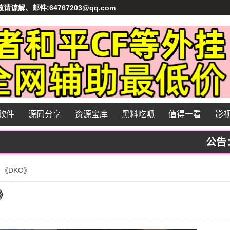
、邮件:64767203@qq.com
软件
源码分享
资源宝库
黑料吃呱
值得一看
影
公告：本站
》《DKO》
》