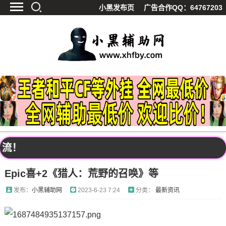
小黑发布页
广告合作QQ：64767203
首页
最新资讯
技术教程
游戏辅助
精品软件
源码分享
资源宝库
黑料吃呱
流！
值得一看
Epic喜+2《猎人：荒野的召唤》等
影视解析
站内公告
发布：
小黑辅助网
2023-6-23 7:24
分类：
最新资讯