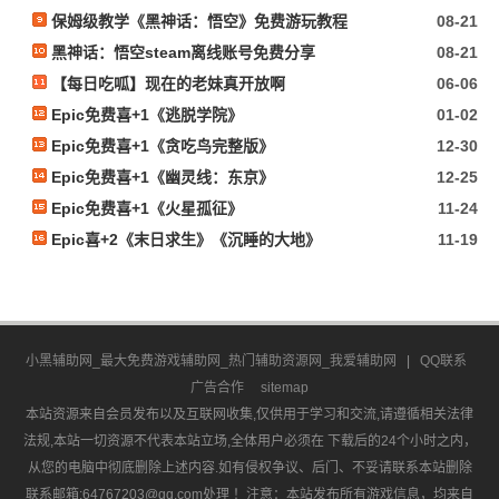
保姆级教学《黑神话：悟空》免费游玩教程
08-21
黑神话：悟空steam离线账号免费分享
08-21
【每日吃呱】现在的老妹真开放啊
06-06
Epic免费喜+1《逃脱学院》
01-02
Epic免费喜+1《贪吃鸟完整版》
12-30
Epic免费喜+1《幽灵线：东京》
12-25
Epic免费喜+1《火星孤征》
11-24
Epic喜+2《末日求生》《沉睡的大地》
11-19
小黑辅助网_最大免费游戏辅助网_热门辅助资源网_我爱辅助网
|
QQ联系
广告合作
sitemap
本站资源来自会员发布以及互联网收集,仅供用于学习和交流,请遵循相关法律
法规,本站一切资源不代表本站立场,全体用户必须在 下载后的24个小时之内，
从您的电脑中彻底删除上述内容.如有侵权争议、后门、不妥请联系本站删除
联系邮箱:64767203@qq.com处理 ！注意：本站发布所有游戏信息，均来自