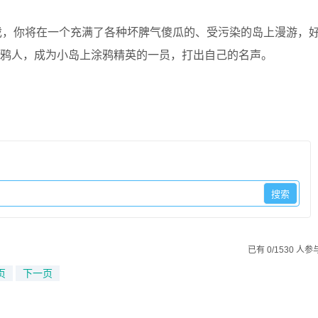
戏，你将在一个充满了各种坏脾气傻瓜的、受污染的岛上漫游，
手涂鸦人，成为小岛上涂鸦精英的一员，打出自己的名声。
已有 0/1530 人参
页
下一页