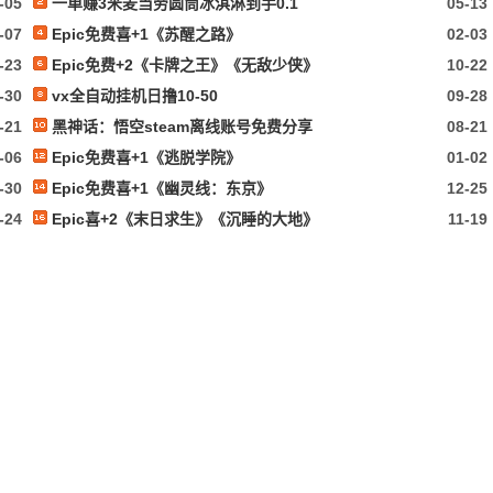
-05
一单赚3米麦当劳圆筒冰淇淋到手0.1
05-13
-07
Epic免费喜+1《苏醒之路》
02-03
-23
Epic免费+2《卡牌之王》《无敌少侠》
10-22
-30
vx全自动挂机日撸10-50
09-28
-21
黑神话：悟空steam离线账号免费分享
08-21
-06
Epic免费喜+1《逃脱学院》
01-02
-30
Epic免费喜+1《幽灵线：东京》
12-25
-24
Epic喜+2《末日求生》《沉睡的大地》
11-19