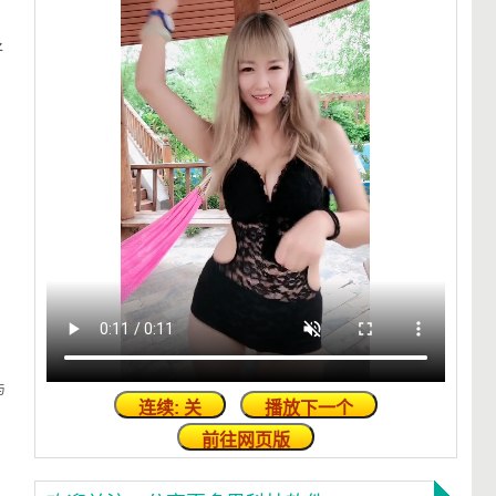
好
与
连续: 关
播放下一个
前往网页版