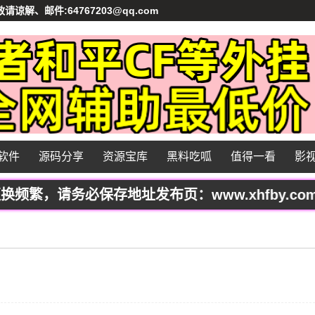
、邮件:64767203@qq.com
软件
源码分享
资源宝库
黑料吃呱
值得一看
影
繁，请务必保存地址发布页：www.xhfby.com