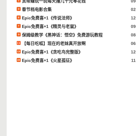
赏帮赚玩一玩每天撸几十元零花钱
09
春节档电影合集
02
Epic免费喜+1《传说法师》
12
Epic免费喜+1《精灵与老鼠》
09
保姆级教学《黑神话：悟空》免费游玩教程
08
【每日吃呱】现在的老妹真开放啊
06
Epic免费喜+1《贪吃鸟完整版》
12
Epic免费喜+1《火星孤征》
11