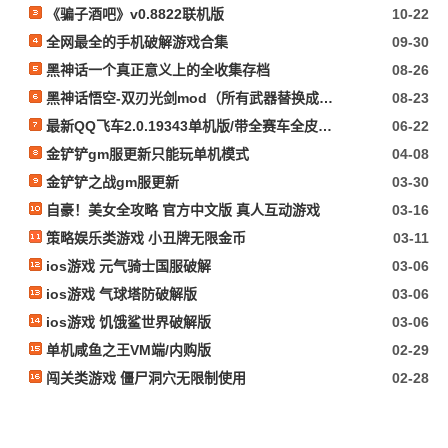
《骗子酒吧》v0.8822联机版
10-22
全网最全的手机破解游戏合集
09-30
黑神话一个真正意义上的全收集存档
08-26
黑神话悟空-双刃光剑mod（所有武器替换成光剑）
08-23
最新QQ飞车2.0.19343单机版/带全赛车全皮肤+GM指令+所有功能完好无损/看必看文本
06-22
金铲铲gm服更新只能玩单机模式
04-08
金铲铲之战gm服更新
03-30
自豪！美女全攻略 官方中文版 真人互动游戏
03-16
策略娱乐类游戏 小丑牌无限金币
03-11
ios游戏 元气骑士国服破解
03-06
ios游戏 气球塔防破解版
03-06
ios游戏 饥饿鲨世界破解版
03-06
单机咸鱼之王VM端/内购版
02-29
闯关类游戏 僵尸洞穴无限制使用
02-28