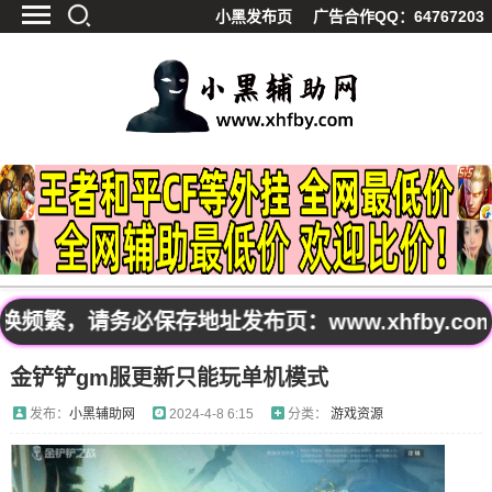
小黑发布页
广告合作QQ：64767203
首页
最新资讯
技术教程
游戏辅助
精品软件
源码分享
资源宝库
黑料吃呱
繁，请务必保存地址发布页：www.xhfby.co
值得一看
金铲铲gm服更新只能玩单机模式
影视解析
站内公告
发布：
小黑辅助网
2024-4-8 6:15
分类：
游戏资源