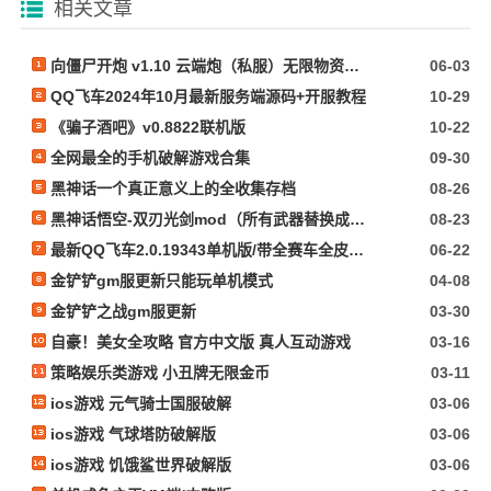
相关文章
向僵尸开炮 v1.10 云端炮（私服）无限物资内置作弊
06-03
QQ飞车2024年10月最新服务端源码+开服教程
10-29
《骗子酒吧》v0.8822联机版
10-22
全网最全的手机破解游戏合集
09-30
黑神话一个真正意义上的全收集存档
08-26
黑神话悟空-双刃光剑mod（所有武器替换成光剑）
08-23
最新QQ飞车2.0.19343单机版/带全赛车全皮肤+GM指令+所有功能完好无损/看必看文本
06-22
金铲铲gm服更新只能玩单机模式
04-08
金铲铲之战gm服更新
03-30
自豪！美女全攻略 官方中文版 真人互动游戏
03-16
策略娱乐类游戏 小丑牌无限金币
03-11
ios游戏 元气骑士国服破解
03-06
ios游戏 气球塔防破解版
03-06
ios游戏 饥饿鲨世界破解版
03-06