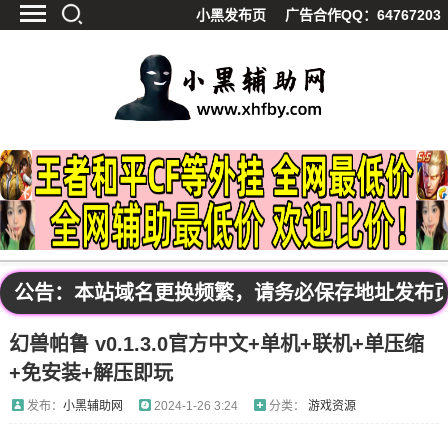
小黑发布页
广告合作QQ：64767203
首页
最新资讯
技术教程
游戏辅助
精品软件
源码分享
资源宝库
黑料吃呱
公告：本站域名更换频繁，请务必保存地址发布页：ww
值得一看
幻兽帕鲁 v0.1.3.0官方中文+单机+联机+单压缩
影视解析
+免安装+解压即玩
站内公告
发布：
小黑辅助网
2024-1-26 3:24
分类：
游戏资源