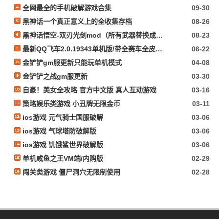
全网最全的手机破解游戏合集
09-30
黑神话一个真正意义上的全收集存档
08-26
黑神话悟空-双刃光剑mod（所有武器替换成光剑）
08-23
最新QQ飞车2.0.19343单机版/带全赛车全皮肤+GM指令+所有功能完好无损/看必看文本
06-22
金铲铲gm服更新只能玩单机模式
04-08
金铲铲之战gm服更新
03-30
自豪！美女全攻略 官方中文版 真人互动游戏
03-16
策略娱乐类游戏 小丑牌无限金币
03-11
ios游戏 元气骑士国服破解
03-06
ios游戏 气球塔防破解版
03-06
ios游戏 饥饿鲨世界破解版
03-06
单机咸鱼之王VM端/内购版
02-29
闯关类游戏 僵尸洞穴无限制使用
02-28