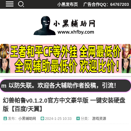
小黑发布页
广告合作QQ：64767203
首页
最新资讯
技术教程
游戏辅助
精品软件
源码分享
资源宝库
黑料吃呱
om 以防失联。欢迎各大辅助作者投稿，引流！
值得一看
幻兽帕鲁v0.1.2.0官方中文豪华版 一键安装硬盘
影视解析
版【百度/天翼】
站内公告
发布：
小黑辅助网
2024-1-25 10:33
分类：
游戏资源