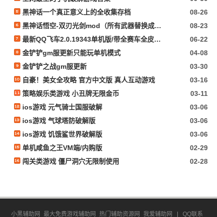
黑神话一个真正意义上的全收集存档
08-26
黑神话悟空-双刃光剑mod（所有武器替换成光剑）
08-23
最新QQ飞车2.0.19343单机版/带全赛车全皮肤+GM指令+所有功能完好无损/看必看文本
06-22
金铲铲gm服更新只能玩单机模式
04-08
金铲铲之战gm服更新
03-30
自豪！美女全攻略 官方中文版 真人互动游戏
03-16
策略娱乐类游戏 小丑牌无限金币
03-11
ios游戏 元气骑士国服破解
03-06
ios游戏 气球塔防破解版
03-06
ios游戏 饥饿鲨世界破解版
03-06
单机咸鱼之王VM端/内购版
02-29
闯关类游戏 僵尸洞穴无限制使用
02-28
小黑辅助网_最大免费游戏辅助网_热门辅助资源网_我爱辅助网
|
QQ联系