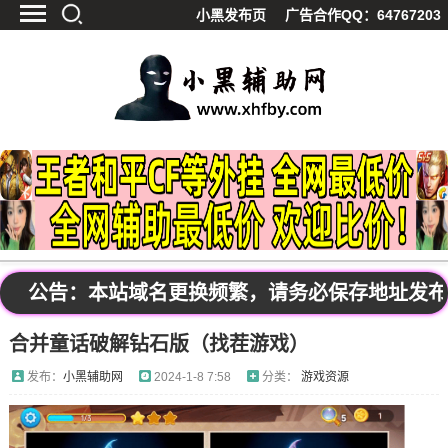
小黑发布页
广告合作QQ：64767203
首页
最新资讯
技术教程
游戏辅助
精品软件
源码分享
资源宝库
黑料吃呱
公告：本站域名更换频繁，请务必保存地址发布页：w
值得一看
合并童话破解钻石版（找茬游戏）
影视解析
站内公告
发布：
小黑辅助网
2024-1-8 7:58
分类：
游戏资源