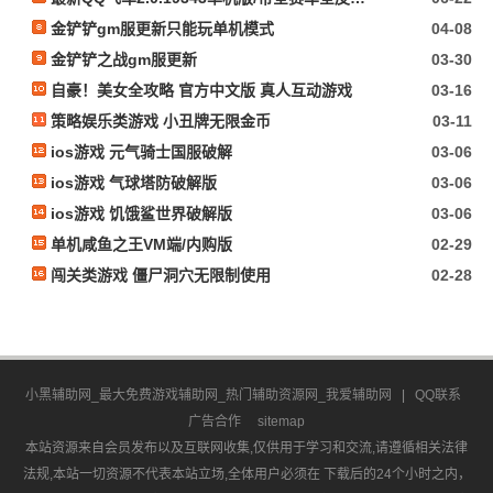
金铲铲gm服更新只能玩单机模式
04-08
金铲铲之战gm服更新
03-30
自豪！美女全攻略 官方中文版 真人互动游戏
03-16
策略娱乐类游戏 小丑牌无限金币
03-11
ios游戏 元气骑士国服破解
03-06
ios游戏 气球塔防破解版
03-06
ios游戏 饥饿鲨世界破解版
03-06
单机咸鱼之王VM端/内购版
02-29
闯关类游戏 僵尸洞穴无限制使用
02-28
小黑辅助网_最大免费游戏辅助网_热门辅助资源网_我爱辅助网
|
QQ联系
广告合作
sitemap
本站资源来自会员发布以及互联网收集,仅供用于学习和交流,请遵循相关法律
法规,本站一切资源不代表本站立场,全体用户必须在 下载后的24个小时之内，