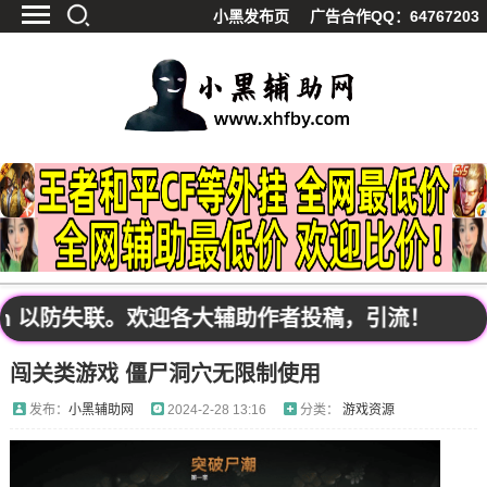
小黑发布页
广告合作QQ：64767203
首页
最新资讯
技术教程
游戏辅助
精品软件
源码分享
资源宝库
黑料吃呱
om 以防失联。欢迎各大辅助作者投稿，引流！
值得一看
闯关类游戏 僵尸洞穴无限制使用
影视解析
站内公告
发布：
小黑辅助网
2024-2-28 13:16
分类：
游戏资源