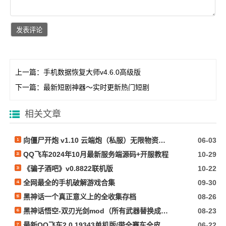
上一篇：
手机数据恢复大师v4.6.0高级版
下一篇：
最新短剧神器～实时更新热门短剧
相关文章
向僵尸开炮 v1.10 云端炮（私服）无限物资内置作弊
06-03
QQ飞车2024年10月最新服务端源码+开服教程
10-29
《骗子酒吧》v0.8822联机版
10-22
全网最全的手机破解游戏合集
09-30
黑神话一个真正意义上的全收集存档
08-26
黑神话悟空-双刃光剑mod（所有武器替换成光剑）
08-23
最新QQ飞车2.0.19343单机版/带全赛车全皮肤+GM指令+所有功能完好无损/看必看文本
06-22