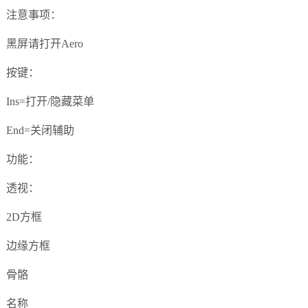
注意事项：
黑屏请打开Aero
按键：
Ins=打开/隐藏菜单
End=关闭辅助
功能：
透视：
2D方框
边缘方框
骨骼
名称