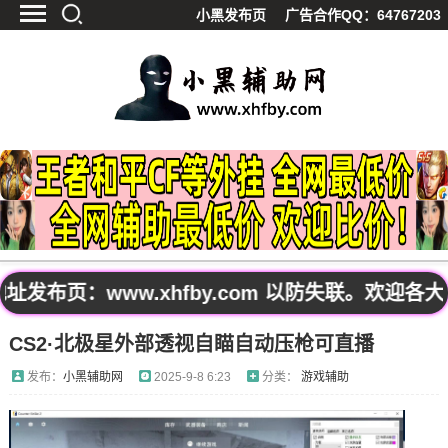
小黑发布页
广告合作QQ：64767203
首页
最新资讯
技术教程
游戏辅助
精品软件
源码分享
资源宝库
黑料吃呱
页：www.xhfby.com 以防失联。欢迎各大
值得一看
CS2·北极星外部透视自瞄自动压枪可直播
影视解析
站内公告
发布：
小黑辅助网
2025-9-8 6:23
分类：
游戏辅助