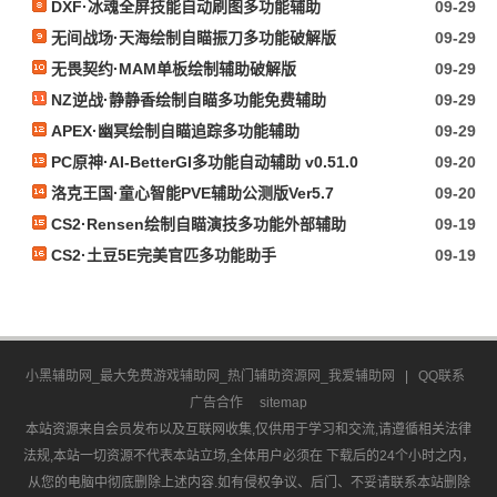
DXF·冰魂全屏技能自动刷图多功能辅助
09-29
无间战场·天海绘制自瞄振刀多功能破解版
09-29
无畏契约·MAM单板绘制辅助破解版
09-29
NZ逆战·静静香绘制自瞄多功能免费辅助
09-29
APEX·幽冥绘制自瞄追踪多功能辅助
09-29
PC原神·AI-BetterGI多功能自动辅助 v0.51.0
09-20
洛克王国·童心智能PVE辅助公测版Ver5.7
09-20
CS2·Rensen绘制自瞄演技多功能外部辅助
09-19
CS2·土豆5E完美官匹多功能助手
09-19
小黑辅助网_最大免费游戏辅助网_热门辅助资源网_我爱辅助网
|
QQ联系
广告合作
sitemap
本站资源来自会员发布以及互联网收集,仅供用于学习和交流,请遵循相关法律
法规,本站一切资源不代表本站立场,全体用户必须在 下载后的24个小时之内，
从您的电脑中彻底删除上述内容.如有侵权争议、后门、不妥请联系本站删除