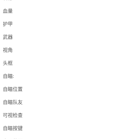
血量
护甲
武器
视角
头框
自瞄:
自瞄位置
自瞄队友
可视检查
自瞄按键