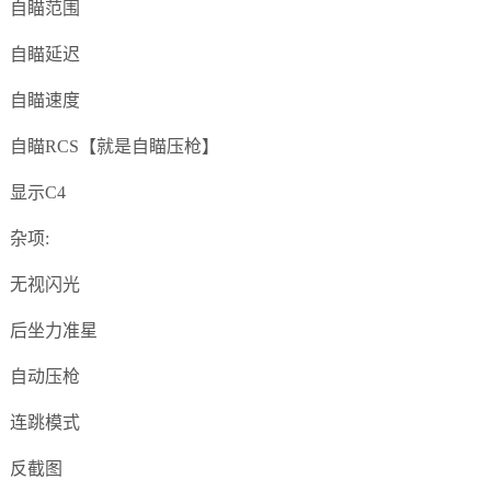
自瞄范围
自瞄延迟
自瞄速度
自瞄RCS【就是自瞄压枪】
显示C4
杂项:
无视闪光
后坐力准星
自动压枪
连跳模式
反截图