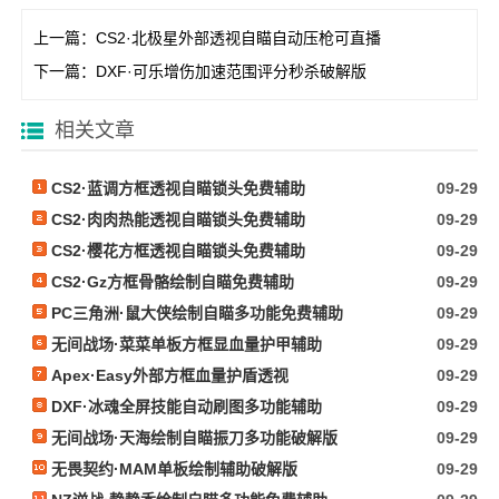
上一篇：
CS2·北极星外部透视自瞄自动压枪可直播
下一篇：
DXF·可乐增伤加速范围评分秒杀破解版
相关文章
CS2·蓝调方框透视自瞄锁头免费辅助
09-29
CS2·肉肉热能透视自瞄锁头免费辅助
09-29
CS2·樱花方框透视自瞄锁头免费辅助
09-29
CS2·Gz方框骨骼绘制自瞄免费辅助
09-29
PC三角洲·鼠大侠绘制自瞄多功能免费辅助
09-29
无间战场·菜菜单板方框显血量护甲辅助
09-29
Apex·Easy外部方框血量护盾透视
09-29
DXF·冰魂全屏技能自动刷图多功能辅助
09-29
无间战场·天海绘制自瞄振刀多功能破解版
09-29
无畏契约·MAM单板绘制辅助破解版
09-29