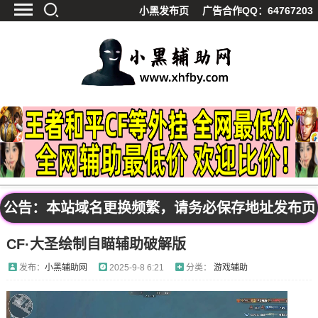
小黑发布页
广告合作QQ：64767203
首页
最新资讯
技术教程
游戏辅助
精品软件
源码分享
资源宝库
黑料吃呱
公告：本站域名更换频繁，请务必保存地址发布页：ww
值得一看
CF·大圣绘制自瞄辅助破解版
影视解析
站内公告
发布：
小黑辅助网
2025-9-8 6:21
分类：
游戏辅助