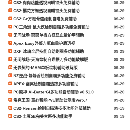
CS2·肉肉热能透视自瞄锁头免费辅助
09-29
CS2·樱花方框透视自瞄锁头免费辅助
09-29
CS2·Gz方框骨骼绘制自瞄免费辅助
09-29
PC三角洲·鼠大侠绘制自瞄多功能免费辅助
09-29
无间战场·菜菜单板方框显血量护甲辅助
09-29
Apex·Easy外部方框血量护盾透视
09-29
DXF·冰魂全屏技能自动刷图多功能辅助
09-29
无间战场·天海绘制自瞄振刀多功能破解版
09-29
无畏契约·MAM单板绘制辅助破解版
09-29
NZ逆战·静静香绘制自瞄多功能免费辅助
09-29
APEX·幽冥绘制自瞄追踪多功能辅助
09-29
PC原神·AI-BetterGI多功能自动辅助 v0.51.0
09-20
洛克王国·童心智能PVE辅助公测版Ver5.7
09-20
CS2·Rensen绘制自瞄演技多功能外部辅助
09-19
CS2·土豆5E完美官匹多功能助手
09-19