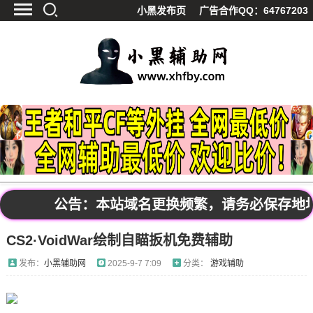
小黑发布页
广告合作QQ：64767203
首页
最新资讯
技术教程
游戏辅助
精品软件
源码分享
资源宝库
黑料吃呱
公告：本站域名更换频繁，请务必保存地址发布
值得一看
CS2·VoidWar绘制自瞄扳机免费辅助
影视解析
站内公告
发布：
小黑辅助网
2025-9-7 7:09
分类：
游戏辅助