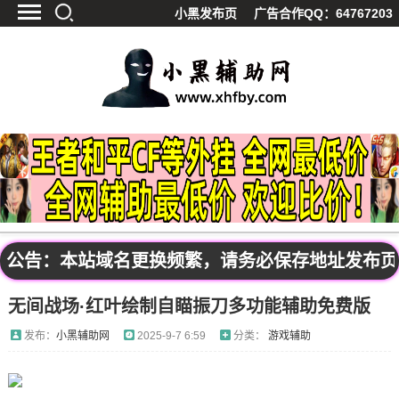
小黑发布页
广告合作QQ：64767203
首页
最新资讯
技术教程
游戏辅助
精品软件
源码分享
资源宝库
黑料吃呱
公告：本站域名更换频繁，请务必保存地址发布页：ww
值得一看
无间战场·红叶绘制自瞄振刀多功能辅助免费版
影视解析
站内公告
发布：
小黑辅助网
2025-9-7 6:59
分类：
游戏辅助