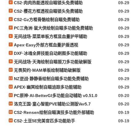
CS2·肉肉热能透视自瞄锁头免费辅助
09-29
CS2·樱花方框透视自瞄锁头免费辅助
09-29
CS2·Gz方框骨骼绘制自瞄免费辅助
09-29
PC三角洲·鼠大侠绘制自瞄多功能免费辅助
09-29
无间战场·菜菜单板方框显血量护甲辅助
09-29
Apex·Easy外部方框血量护盾透视
09-29
DXF·冰魂全屏技能自动刷图多功能辅助
09-29
无间战场·天海绘制自瞄振刀多功能破解版
09-29
无畏契约·MAM单板绘制辅助破解版
09-29
NZ逆战·静静香绘制自瞄多功能免费辅助
09-29
APEX·幽冥绘制自瞄追踪多功能辅助
09-29
PC原神·AI-BetterGI多功能自动辅助 v0.51.0
09-20
洛克王国·童心智能PVE辅助公测版Ver5.7
09-20
CS2·Rensen绘制自瞄演技多功能外部辅助
09-19
CS2·土豆5E完美官匹多功能助手
09-19