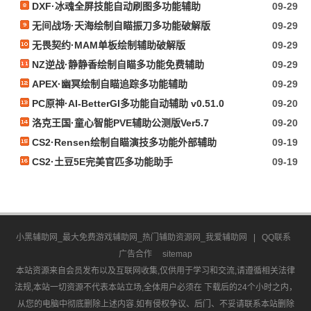
DXF·冰魂全屏技能自动刷图多功能辅助
09-29
无间战场·天海绘制自瞄振刀多功能破解版
09-29
无畏契约·MAM单板绘制辅助破解版
09-29
NZ逆战·静静香绘制自瞄多功能免费辅助
09-29
APEX·幽冥绘制自瞄追踪多功能辅助
09-29
PC原神·AI-BetterGI多功能自动辅助 v0.51.0
09-20
洛克王国·童心智能PVE辅助公测版Ver5.7
09-20
CS2·Rensen绘制自瞄演技多功能外部辅助
09-19
CS2·土豆5E完美官匹多功能助手
09-19
小黑辅助网_最大免费游戏辅助网_热门辅助资源网_我爱辅助网
|
QQ联系
广告合作
sitemap
本站资源来自会员发布以及互联网收集,仅供用于学习和交流,请遵循相关法律
法规,本站一切资源不代表本站立场,全体用户必须在 下载后的24个小时之内，
从您的电脑中彻底删除上述内容.如有侵权争议、后门、不妥请联系本站删除