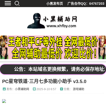
小黑发布页
广告合作QQ：64767203
首页
最新资讯
技术教程
游戏辅助
精品软件
源码分享
资源宝库
黑料吃呱
公告：本站域名更换频繁，请务必保存地址发布页
值得一看
PC星穹铁道·三月七多功能小助手 v3.5.0
影视解析
站内公告
发布：
小黑辅助网
2025-9-10 6:57
分类：
游戏辅助