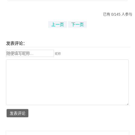
已有 0/145 人参与
上一页
下一页
发表评论：
昵称