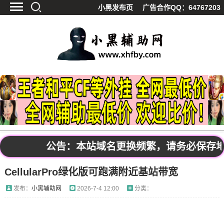
小黑发布页
广告合作QQ：64767203
首页
最新资讯
技术教程
游戏辅助
精品软件
源码分享
资源宝库
黑料吃呱
公告：本站域名更换频繁，请务必保存地址发
值得一看
CellularPro绿化版可跑满附近基站带宽
影视解析
站内公告
发布：
小黑辅助网
2026-7-4 12:00
分类：