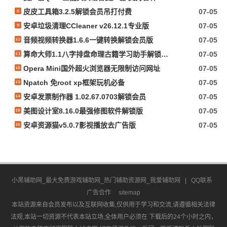
皮皮工具箱3.2.5解锁会员吊打付费
07-05
安卓垃圾清理CCleaner v26.12.1专业版
07-05
音频视频转换器1.6.6一键转换解锁会员版
07-05
算命大师1.1八字排盘命理古籍学习助手解锁会员
07-05
Opera Mini国外超火浏览器无限制访问网址
07-05
Npatch 免root xp框架玩机必备
07-05
安卓发票制作器 1.02.67.0703解锁会员
07-05
美图设计室8.16.0最强修图软件解锁版
07-05
安卓资源猫v5.0.7影视播放去广告版
07-05
小黑辅助网_最大免费游戏辅助网_热门辅助资源网_我爱辅助网
|
QQ联系
广告合作
sitemap
本站资源来自会员发布以及互联网收集,仅供用于学习和交流,请遵循相关法律
法规,本站一切资源不代表本站立场,全体用户必须在 下载后的24个小时之内，