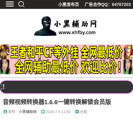
小黑发布页
广告合作QQ：64767203
首页
最新资讯
技术教程
游戏辅助
精品软件
源码分享
资源宝库
黑料吃呱
！
值得一看
音频视频转换器1.6.6一键转换解锁会员版
影视解析
站内公告
发布：
小黑辅助网
2026-7-5 12:00
分类：