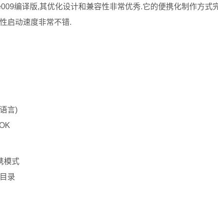
ete009编译版,其优化设计和兼容性非常优秀.它的便携化制作方式
性启动速度非常不错.
更多语言)
-OK
便携模式
跟根目录