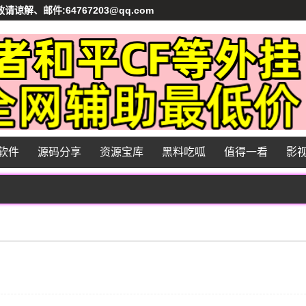
、邮件:64767203@qq.com
软件
源码分享
资源宝库
黑料吃呱
值得一看
影
公