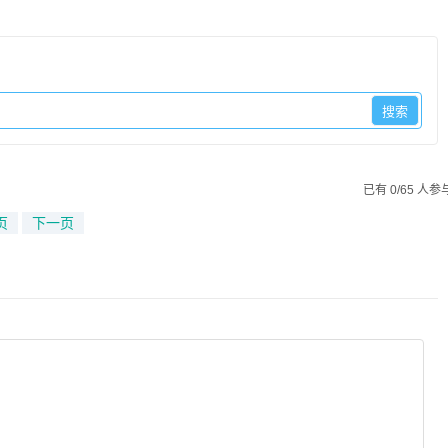
已有 0/65 人参
页
下一页