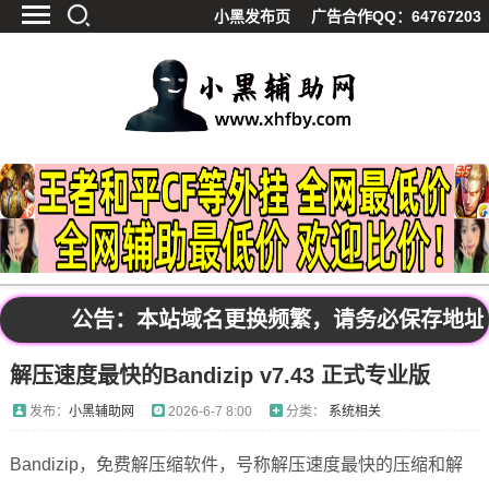
小黑发布页
广告合作QQ：64767203
首页
最新资讯
技术教程
游戏辅助
精品软件
源码分享
资源宝库
黑料吃呱
公告：本站域名更换频繁，请务必保存地址发布页
值得一看
解压速度最快的Bandizip v7.43 正式专业版
影视解析
站内公告
发布：
小黑辅助网
2026-6-7 8:00
分类：
系统相关
Bandizip，免费解压缩软件，号称解压速度最快的压缩和解