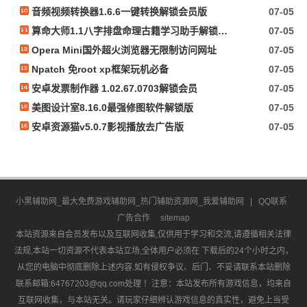
音频视频转换器1.6.6一键转换解锁会员版
07-05
算命大师1.1八字排盘命理古籍学习助手解锁会员
07-05
Opera Mini国外超火浏览器无限制访问网址
07-05
Npatch 免root xp框架玩机必备
07-05
安卓发票制作器 1.02.67.0703解锁会员
07-05
美图设计室8.16.0最强修图软件解锁版
07-05
安卓资源猫v5.0.7影视播放去广告版
07-05
小黑辅助网_最大免费游戏辅助网_热门辅助资源网_我爱辅助网
|
QQ联系
广告合作
sitemap
本站资源来自会员发布以及互联网收集,仅供用于学习和交流,请遵循相关法律
法规,本站一切资源不代表本站立场,全体用户必须在 下载后的24个小时之内，
从您的电脑中彻底删除上述内容.如有侵权争议、后门、不妥请联系本站删除
联系邮箱:64767203@qq.com处理 ！注意：本站发布所有游戏信息，均来自
互联网收集，与本站无关。请玩家仔细辨认游戏信息的真实性，避免上当受