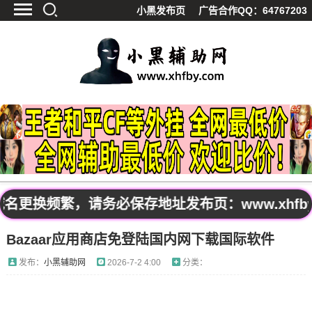
小黑发布页
广告合作QQ：64767203
首页
最新资讯
技术教程
游戏辅助
精品软件
源码分享
资源宝库
黑料吃呱
更换频繁，请务必保存地址发布页：www.xhfby
值得一看
Bazaar应用商店免登陆国内网下载国际软件
影视解析
站内公告
发布：
小黑辅助网
2026-7-2 4:00
分类：