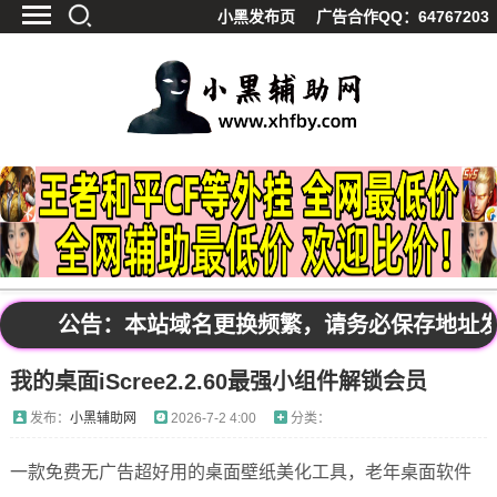
小黑发布页
广告合作QQ：64767203
首页
最新资讯
技术教程
游戏辅助
精品软件
源码分享
资源宝库
黑料吃呱
公告：本站域名更换频繁，请务必保存地址发布页
值得一看
我的桌面iScree2.2.60最强小组件解锁会员
影视解析
站内公告
发布：
小黑辅助网
2026-7-2 4:00
分类：
一款免费无广告超好用的桌面壁纸美化工具，老年桌面软件