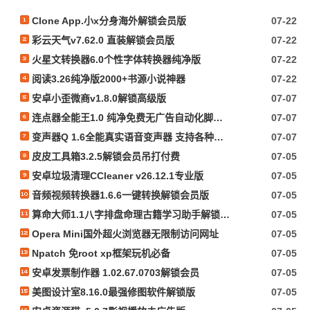
Clone App.小x分身海外解锁会员版
07-22
彩云天气v7.62.0 直装解锁会员版
07-22
火星文转换器6.0个性字体转换器纯净版
07-22
阅读3.26纯净版2000+书源小说神器
07-22
安卓小歪微商v1.8.0解锁高级版
07-07
连点器全能王1.0 纯净免费无广告自动化脚本抢票等
07-07
变声器Q 1.6全能真实语音变声器 支持各种软件游戏
07-07
皮皮工具箱3.2.5解锁会员吊打付费
07-05
安卓垃圾清理CCleaner v26.12.1专业版
07-05
音频视频转换器1.6.6一键转换解锁会员版
07-05
算命大师1.1八字排盘命理古籍学习助手解锁会员
07-05
Opera Mini国外超火浏览器无限制访问网址
07-05
Npatch 免root xp框架玩机必备
07-05
安卓发票制作器 1.02.67.0703解锁会员
07-05
美图设计室8.16.0最强修图软件解锁版
07-05