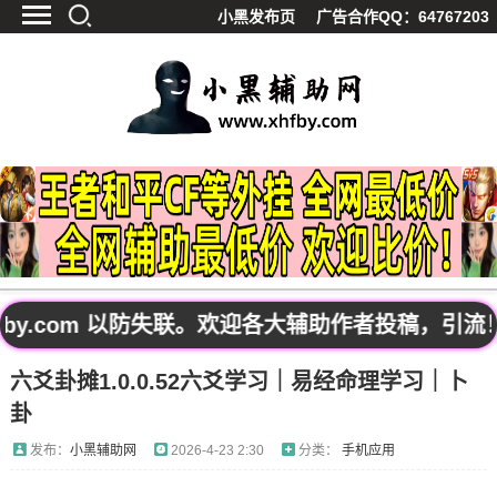
小黑发布页
广告合作QQ：64767203
首页
最新资讯
技术教程
游戏辅助
精品软件
源码分享
资源宝库
黑料吃呱
y.com 以防失联。欢迎各大辅助作者投稿，引流！
值得一看
六爻卦摊1.0.0.52六爻学习｜易经命理学习｜卜
影视解析
卦
站内公告
发布：
小黑辅助网
2026-4-23 2:30
分类：
手机应用