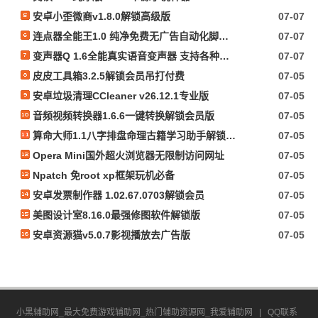
安卓小歪微商v1.8.0解锁高级版
07-07
连点器全能王1.0 纯净免费无广告自动化脚本抢票等
07-07
变声器Q 1.6全能真实语音变声器 支持各种软件游戏
07-07
皮皮工具箱3.2.5解锁会员吊打付费
07-05
安卓垃圾清理CCleaner v26.12.1专业版
07-05
音频视频转换器1.6.6一键转换解锁会员版
07-05
算命大师1.1八字排盘命理古籍学习助手解锁会员
07-05
Opera Mini国外超火浏览器无限制访问网址
07-05
Npatch 免root xp框架玩机必备
07-05
安卓发票制作器 1.02.67.0703解锁会员
07-05
美图设计室8.16.0最强修图软件解锁版
07-05
安卓资源猫v5.0.7影视播放去广告版
07-05
小黑辅助网_最大免费游戏辅助网_热门辅助资源网_我爱辅助网
|
QQ联系