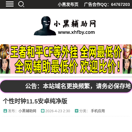
小黑发布页
广告合作QQ：64767203
首页
最新资讯
技术教程
游戏辅助
精品软件
源码分享
资源宝库
黑料吃呱
公告：本站域名更换频繁，请务必保存地址发布
值得一看
个性时钟11.5安卓纯净版
影视解析
站内公告
发布：
小黑辅助网
2026-4-23 2:30
分类：
手机应用