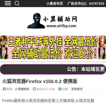
小黑发布页
广告合作QQ：64767203
首页
最新资讯
技术教程
游戏辅助
精品软件
源码分享
资源宝库
黑料吃呱
公告：本站域名更换频
值得一看
火狐浏览器Firefox v150.0.2 便携版
影视解析
站内公告
发布：
小黑辅助网
2026-6-7 4:00
分类：
系统相关
Firefox最新版火狐浏览器知名第三方编译版,火狐浏览器