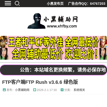
小黑发布页
广告合作QQ：64767203
首页
最新资讯
技术教程
游戏辅助
精品软件
源码分享
资源宝库
黑料吃呱
公告：本站域名更换频繁，请务必保存地址发布
值得一看
FTP客户端FTP Rush v3.6.6 绿色版
影视解析
站内公告
发布：
小黑辅助网
2026-2-1 17:30
分类：
系统相关