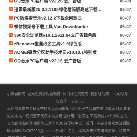
QQ音乐PC客户端 v22.26 去广告版
06-09
迅雷最新版25.0.3.1108绿化精简版高速下载资源磁力下载
06-07
PC版洛雪音乐v2.12.2下载全网歌曲
06-07
微信视频号下载工具 Vso Downloader
06-07
360安全浏览器v16.1.2611.64去广告绿色版
06-07
zRenamer批量改名工具v1.9绿色版
06-07
AOMEI磁盘分区助手技术员v10.10.1特别版
06-07
QQ音乐PC客户端 v22.16 去广告版
06-07
小黑辅助网_最大免费游戏辅助网_热门辅助资源网_我爱辅助网
|
QQ联系
广告合作
sitemap
本站资源来自会员发布以及互联网收集,仅供用于学习和交流,请遵循相关法律
法规,本站一切资源不代表本站立场,全体用户必须在 下载后的24个小时之内，
从您的电脑中彻底删除上述内容.如有侵权争议、后门、不妥请联系本站删除
联系邮箱:64767203@qq.com处理 ！注意：本站发布所有游戏信息，均来自